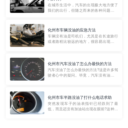
部门制定的。起步价通...
在城市生活中，汽车的出现极大地方便了
我们的出行，但随之而来的各种问题也让
人头痛不已。尤其是在繁忙的都市环境
中，地库停车成了一道难题。有时候，车
辆突然发生故障，或是不慎被困，在这种
化州市车辆没油的应急方法
紧急情况下，我们需要一种高效可靠的救
车辆没有油是司机们，尤其是在长途旅行
援方式。而这时，地库救援专...
或者路程比较远的地方，很容易出现这种
状况。面对这样的情况，该怎么办呢?今天
小编给大家介绍一种应急方法——穿越者
道路救援微信小程序，可以帮您预约附近
的送油师傅，解决没油的紧急情况。 首
化州市汽车没油了怎么办最快的方法
先，让我们来了解一下穿...
汽车没油了怎么办最快的方法?这是许多驾
驶者心中的疑问。毕竟，汽车没有油就无
法行驶，而且出现在偏远地区或夜晚更是
一件令人头痛的事情。幸运的是，现在有
一种新的解决方案——穿越者小程序。 穿
越者小程序是一款专门解决汽车没油问题
化州市车半路没油了打什么电话求助
的在线服务平台。通过...
突然发现车子的油表指针已经跌到了最
低，而且还没有加油站出现在眼前?这种情
况下你该怎么办呢?这时候最好的方法就是
及时寻求帮助。如果你遇到这种情况，你
需要拨打什么电话求助呢?其实，你可以拨