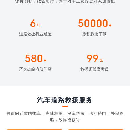
保持初心，砥砺前行，为千万车主发挥更好救援价值
6
50000
年
+
道路救援行业经验
累积救援车辆
580
99
+
%
严选战略汽修门店
救援师傅高素质
汽车道路救援服务
提供附近道路拖车、高速救援、吊车救援、送油搭电、补胎换
胎，故障抢修等