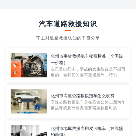
汽车道路救援知识
车主对道路救援认知的干货分享
化州市事故救援拖车收费标准（全国统
一价格）
在日常出行中，事故的发生往往是不期而
至的。当我们的爱车遭遇意外，特别是在
市区内，救援拖车的服务就显得尤为重
要。然而，许多车主在选择拖车服务时，
对收费标准并不十分了解。穿越者救援详
化州市高速公路救援拖车怎么收费
细解析一下市区事故救援拖车的收费标
高速公路救援拖车是在高速公路上因为车
准，以及在选用拖车服务时应注...
辆故障或意外情况需要紧急救援时的必备
工具。然而，对于许多司机来说，拖车的
收费一直是一个困扰。那么，高速公路救
援拖车究竟怎么收费呢? 一般来说，高速公
化州市地库救援专用皮卡拖车（在线预
路救援拖车的收费标准是由当地交通管理
约师傅）