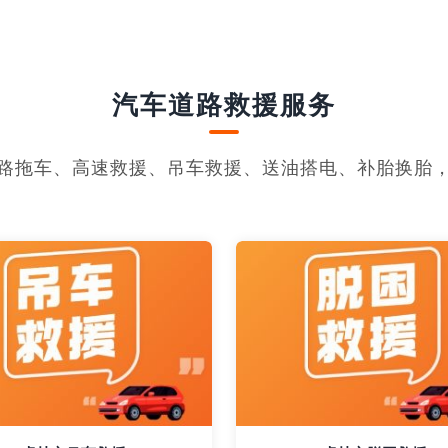
汽车道路救援服务
路拖车、高速救援、吊车救援、送油搭电、补胎换胎