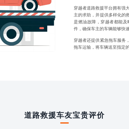
穿越者道路救援平台拥有强大
主的求助，并提供多样化的
是燃油故障，穿越者都能及
件，确保车主的车辆能够快
穿越者还提供紧急拖车服务
拖车运输，将车辆送至指定
道路救援车友宝贵评价