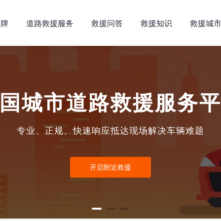
品牌
道路救援服务
救援问答
救援知识
救援城
国城市道路救援服务
专业、正规、快速响应抵达现场解决车辆难题
开启附近救援