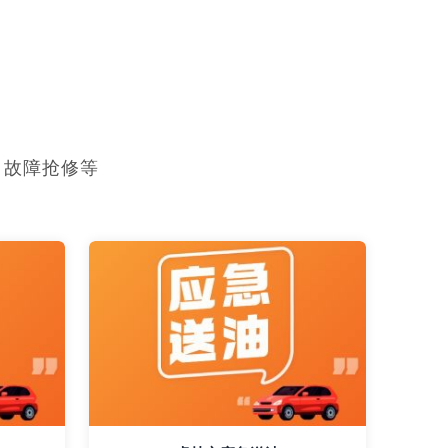
，故障抢修等