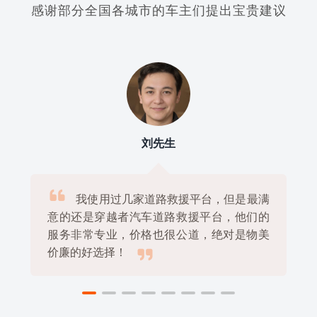
感谢部分全国各城市的车主们提出宝贵建议
李女士

上次我车子没电了，一个人在外地很着
急，幸好有穿越者汽车道路救援平台帮忙，
他们很快就来了，还帮我搞定了送电，真的

非常感谢！