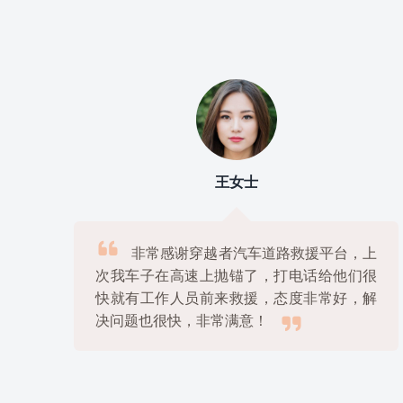
刘先生

台，上
我使用过几家道路救援平台，但是最满
们很
意的还是穿越者汽车道路救援平台，他们的
，解
服务非常专业，价格也很公道，绝对是物美

价廉的好选择！