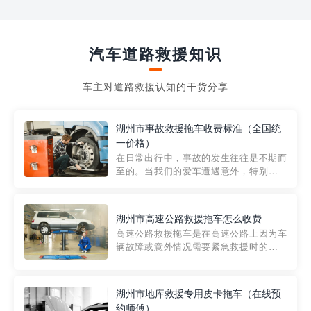
汽车道路救援知识
车主对道路救援认知的干货分享
湖州市事故救援拖车收费标准（全国统
一价格）
在日常出行中，事故的发生往往是不期而
至的。当我们的爱车遭遇意外，特别是在
市区内，救援拖车的服务就显得尤为重
要。然而，许多车主在选择拖车服务时，
对收费标准并不十分了解。穿越者救援详
湖州市高速公路救援拖车怎么收费
细解析一下市区事故救援拖车的收费标
高速公路救援拖车是在高速公路上因为车
准，以及在选用拖车服务时应注...
辆故障或意外情况需要紧急救援时的必备
工具。然而，对于许多司机来说，拖车的
收费一直是一个困扰。那么，高速公路救
援拖车究竟怎么收费呢? 一般来说，高速公
湖州市地库救援专用皮卡拖车（在线预
路救援拖车的收费标准是由当地交通管理
约师傅）