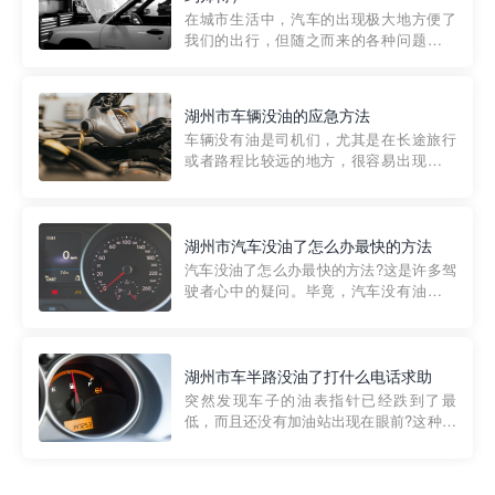
部门制定的。起步价通...
在城市生活中，汽车的出现极大地方便了
我们的出行，但随之而来的各种问题也让
人头痛不已。尤其是在繁忙的都市环境
中，地库停车成了一道难题。有时候，车
辆突然发生故障，或是不慎被困，在这种
湖州市车辆没油的应急方法
紧急情况下，我们需要一种高效可靠的救
车辆没有油是司机们，尤其是在长途旅行
援方式。而这时，地库救援专...
或者路程比较远的地方，很容易出现这种
状况。面对这样的情况，该怎么办呢?今天
小编给大家介绍一种应急方法——穿越者
道路救援微信小程序，可以帮您预约附近
的送油师傅，解决没油的紧急情况。 首
湖州市汽车没油了怎么办最快的方法
先，让我们来了解一下穿...
汽车没油了怎么办最快的方法?这是许多驾
驶者心中的疑问。毕竟，汽车没有油就无
法行驶，而且出现在偏远地区或夜晚更是
一件令人头痛的事情。幸运的是，现在有
一种新的解决方案——穿越者小程序。 穿
越者小程序是一款专门解决汽车没油问题
湖州市车半路没油了打什么电话求助
的在线服务平台。通过...
突然发现车子的油表指针已经跌到了最
低，而且还没有加油站出现在眼前?这种情
况下你该怎么办呢?这时候最好的方法就是
及时寻求帮助。如果你遇到这种情况，你
需要拨打什么电话求助呢?其实，你可以拨