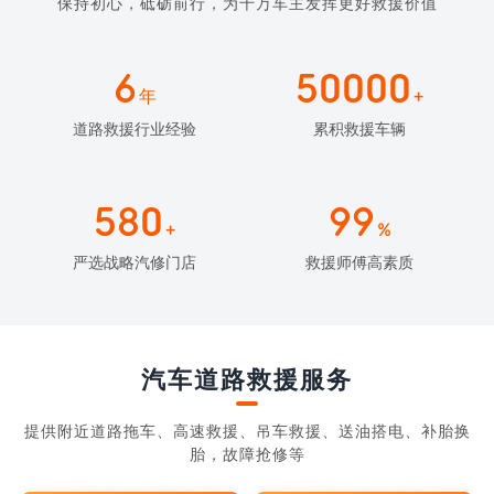
保持初心，砥砺前行，为千万车主发挥更好救援价值
6
50000
年
+
道路救援行业经验
累积救援车辆
580
99
+
%
严选战略汽修门店
救援师傅高素质
汽车道路救援服务
提供附近道路拖车、高速救援、吊车救援、送油搭电、补胎换
胎，故障抢修等