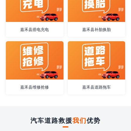
嘉禾县搭电充电
嘉禾县补胎换胎
嘉禾县维修抢修
嘉禾县道路拖车
汽车道路救援
我们
优势