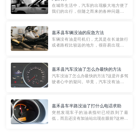
部门制定的。起步价通...
在城市生活中，汽车的出现极大地方便了
我们的出行，但随之而来的各种问题也让
人头痛不已。尤其是在繁忙的都市环境
中，地库停车成了一道难题。有时候，车
辆突然发生故障，或是不慎被困，在这种
嘉禾县车辆没油的应急方法
紧急情况下，我们需要一种高效可靠的救
车辆没有油是司机们，尤其是在长途旅行
援方式。而这时，地库救援专...
或者路程比较远的地方，很容易出现这种
状况。面对这样的情况，该怎么办呢?今天
小编给大家介绍一种应急方法——穿越者
道路救援微信小程序，可以帮您预约附近
的送油师傅，解决没油的紧急情况。 首
嘉禾县汽车没油了怎么办最快的方法
先，让我们来了解一下穿...
汽车没油了怎么办最快的方法?这是许多驾
驶者心中的疑问。毕竟，汽车没有油就无
法行驶，而且出现在偏远地区或夜晚更是
一件令人头痛的事情。幸运的是，现在有
一种新的解决方案——穿越者小程序。 穿
越者小程序是一款专门解决汽车没油问题
嘉禾县车半路没油了打什么电话求助
的在线服务平台。通过...
突然发现车子的油表指针已经跌到了最
低，而且还没有加油站出现在眼前?这种情
况下你该怎么办呢?这时候最好的方法就是
及时寻求帮助。如果你遇到这种情况，你
需要拨打什么电话求助呢?其实，你可以拨