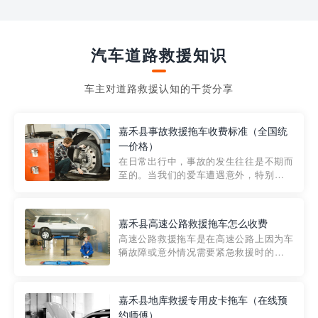
汽车道路救援知识
车主对道路救援认知的干货分享
嘉禾县事故救援拖车收费标准（全国统
一价格）
在日常出行中，事故的发生往往是不期而
至的。当我们的爱车遭遇意外，特别是在
市区内，救援拖车的服务就显得尤为重
要。然而，许多车主在选择拖车服务时，
对收费标准并不十分了解。穿越者救援详
嘉禾县高速公路救援拖车怎么收费
细解析一下市区事故救援拖车的收费标
高速公路救援拖车是在高速公路上因为车
准，以及在选用拖车服务时应注...
辆故障或意外情况需要紧急救援时的必备
工具。然而，对于许多司机来说，拖车的
收费一直是一个困扰。那么，高速公路救
援拖车究竟怎么收费呢? 一般来说，高速公
嘉禾县地库救援专用皮卡拖车（在线预
路救援拖车的收费标准是由当地交通管理
约师傅）