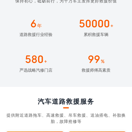
保持初心，砥砺前行，为千万车主发挥更好救援价值
6
50000
年
+
道路救援行业经验
累积救援车辆
580
99
+
%
严选战略汽修门店
救援师傅高素质
汽车道路救援服务
提供附近道路拖车、高速救援、吊车救援、送油搭电、补胎换
胎，故障抢修等