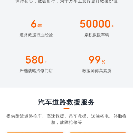
保持初心，砥砺前行，为千万车主发挥更好救援价值
6
50000
年
+
道路救援行业经验
累积救援车辆
580
99
+
%
严选战略汽修门店
救援师傅高素质
汽车道路救援服务
提供附近道路拖车、高速救援、吊车救援、送油搭电、补胎换
胎，故障抢修等