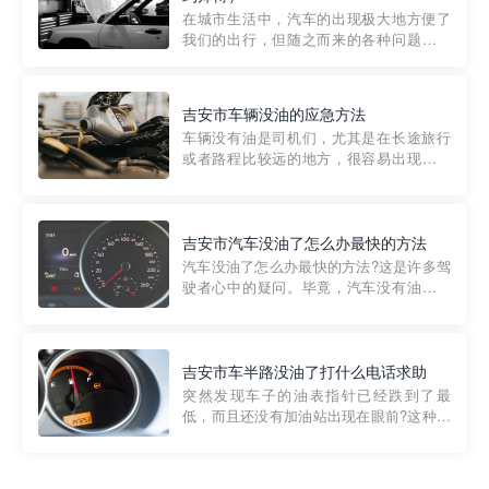
部门制定的。起步价通...
在城市生活中，汽车的出现极大地方便了
我们的出行，但随之而来的各种问题也让
人头痛不已。尤其是在繁忙的都市环境
中，地库停车成了一道难题。有时候，车
辆突然发生故障，或是不慎被困，在这种
吉安市车辆没油的应急方法
紧急情况下，我们需要一种高效可靠的救
车辆没有油是司机们，尤其是在长途旅行
援方式。而这时，地库救援专...
或者路程比较远的地方，很容易出现这种
状况。面对这样的情况，该怎么办呢?今天
小编给大家介绍一种应急方法——穿越者
道路救援微信小程序，可以帮您预约附近
的送油师傅，解决没油的紧急情况。 首
吉安市汽车没油了怎么办最快的方法
先，让我们来了解一下穿...
汽车没油了怎么办最快的方法?这是许多驾
驶者心中的疑问。毕竟，汽车没有油就无
法行驶，而且出现在偏远地区或夜晚更是
一件令人头痛的事情。幸运的是，现在有
一种新的解决方案——穿越者小程序。 穿
越者小程序是一款专门解决汽车没油问题
吉安市车半路没油了打什么电话求助
的在线服务平台。通过...
突然发现车子的油表指针已经跌到了最
低，而且还没有加油站出现在眼前?这种情
况下你该怎么办呢?这时候最好的方法就是
及时寻求帮助。如果你遇到这种情况，你
需要拨打什么电话求助呢?其实，你可以拨