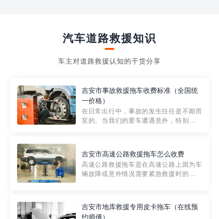
汽车道路救援知识
车主对道路救援认知的干货分享
吉安市事故救援拖车收费标准（全国统
一价格）
在日常出行中，事故的发生往往是不期而
至的。当我们的爱车遭遇意外，特别是在
市区内，救援拖车的服务就显得尤为重
要。然而，许多车主在选择拖车服务时，
对收费标准并不十分了解。穿越者救援详
吉安市高速公路救援拖车怎么收费
细解析一下市区事故救援拖车的收费标
高速公路救援拖车是在高速公路上因为车
准，以及在选用拖车服务时应注...
辆故障或意外情况需要紧急救援时的必备
工具。然而，对于许多司机来说，拖车的
收费一直是一个困扰。那么，高速公路救
援拖车究竟怎么收费呢? 一般来说，高速公
吉安市地库救援专用皮卡拖车（在线预
路救援拖车的收费标准是由当地交通管理
约师傅）