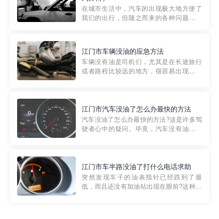
部门制定的。起步价通...
在城市生活中，汽车的出现极大地方便了
我们的出行，但随之而来的各种问题也让
人头痛不已。尤其是在繁忙的都市环境
中，地库停车成了一道难题。有时候，车
辆突然发生故障，或是不慎被困，在这种
江门市车辆没油的应急方法
紧急情况下，我们需要一种高效可靠的救
车辆没有油是司机们，尤其是在长途旅行
援方式。而这时，地库救援专...
或者路程比较远的地方，很容易出现这种
状况。面对这样的情况，该怎么办呢?今天
小编给大家介绍一种应急方法——穿越者
道路救援微信小程序，可以帮您预约附近
的送油师傅，解决没油的紧急情况。 首
江门市汽车没油了怎么办最快的方法
先，让我们来了解一下穿...
汽车没油了怎么办最快的方法?这是许多驾
驶者心中的疑问。毕竟，汽车没有油就无
法行驶，而且出现在偏远地区或夜晚更是
一件令人头痛的事情。幸运的是，现在有
一种新的解决方案——穿越者小程序。 穿
越者小程序是一款专门解决汽车没油问题
江门市车半路没油了打什么电话求助
的在线服务平台。通过...
突然发现车子的油表指针已经跌到了最
低，而且还没有加油站出现在眼前?这种情
况下你该怎么办呢?这时候最好的方法就是
及时寻求帮助。如果你遇到这种情况，你
需要拨打什么电话求助呢?其实，你可以拨