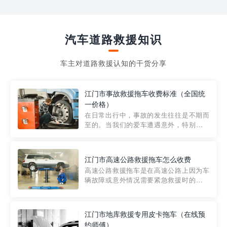
汽车道路救援知识
车主对道路救援认知的干货分享
江门市事故救援拖车收费标准（全国统
一价格）
在日常出行中，事故的发生往往是不期而
至的。当我们的爱车遭遇意外，特别是在
市区内，救援拖车的服务就显得尤为重
要。然而，许多车主在选择拖车服务时，
对收费标准并不十分了解。穿越者救援详
江门市高速公路救援拖车怎么收费
细解析一下市区事故救援拖车的收费标
高速公路救援拖车是在高速公路上因为车
准，以及在选用拖车服务时应注...
辆故障或意外情况需要紧急救援时的必备
工具。然而，对于许多司机来说，拖车的
收费一直是一个困扰。那么，高速公路救
援拖车究竟怎么收费呢? 一般来说，高速公
江门市地库救援专用皮卡拖车（在线预
路救援拖车的收费标准是由当地交通管理
约师傅）