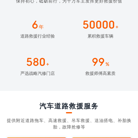
保持初心，砥砺前行，为千万车主发挥更好救援价值
6
50000
年
+
道路救援行业经验
累积救援车辆
580
99
+
%
严选战略汽修门店
救援师傅高素质
汽车道路救援服务
提供附近道路拖车、高速救援、吊车救援、送油搭电、补胎换
胎，故障抢修等