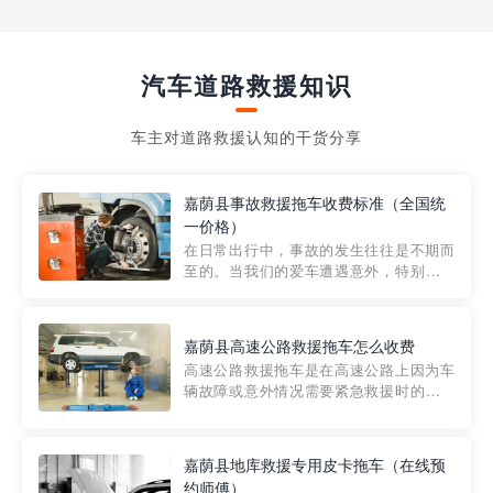
汽车道路救援知识
车主对道路救援认知的干货分享
嘉荫县事故救援拖车收费标准（全国统
一价格）
在日常出行中，事故的发生往往是不期而
至的。当我们的爱车遭遇意外，特别是在
市区内，救援拖车的服务就显得尤为重
要。然而，许多车主在选择拖车服务时，
对收费标准并不十分了解。穿越者救援详
嘉荫县高速公路救援拖车怎么收费
细解析一下市区事故救援拖车的收费标
高速公路救援拖车是在高速公路上因为车
准，以及在选用拖车服务时应注...
辆故障或意外情况需要紧急救援时的必备
工具。然而，对于许多司机来说，拖车的
收费一直是一个困扰。那么，高速公路救
援拖车究竟怎么收费呢? 一般来说，高速公
嘉荫县地库救援专用皮卡拖车（在线预
路救援拖车的收费标准是由当地交通管理
约师傅）