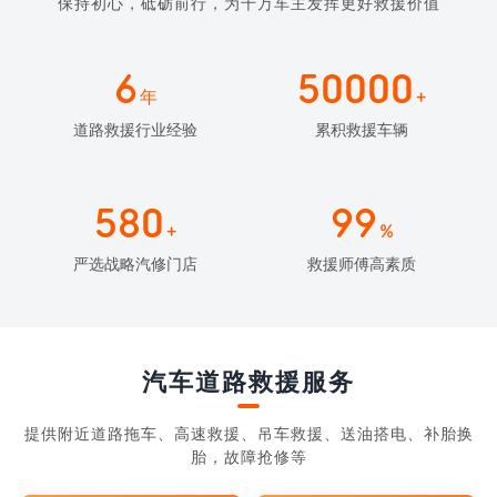
保持初心，砥砺前行，为千万车主发挥更好救援价值
6
50000
年
+
道路救援行业经验
累积救援车辆
580
99
+
%
严选战略汽修门店
救援师傅高素质
汽车道路救援服务
提供附近道路拖车、高速救援、吊车救援、送油搭电、补胎换
胎，故障抢修等