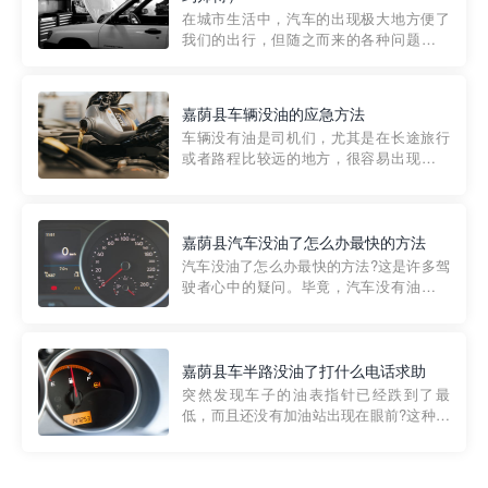
部门制定的。起步价通...
在城市生活中，汽车的出现极大地方便了
我们的出行，但随之而来的各种问题也让
人头痛不已。尤其是在繁忙的都市环境
中，地库停车成了一道难题。有时候，车
辆突然发生故障，或是不慎被困，在这种
嘉荫县车辆没油的应急方法
紧急情况下，我们需要一种高效可靠的救
车辆没有油是司机们，尤其是在长途旅行
援方式。而这时，地库救援专...
或者路程比较远的地方，很容易出现这种
状况。面对这样的情况，该怎么办呢?今天
小编给大家介绍一种应急方法——穿越者
道路救援微信小程序，可以帮您预约附近
的送油师傅，解决没油的紧急情况。 首
嘉荫县汽车没油了怎么办最快的方法
先，让我们来了解一下穿...
汽车没油了怎么办最快的方法?这是许多驾
驶者心中的疑问。毕竟，汽车没有油就无
法行驶，而且出现在偏远地区或夜晚更是
一件令人头痛的事情。幸运的是，现在有
一种新的解决方案——穿越者小程序。 穿
越者小程序是一款专门解决汽车没油问题
嘉荫县车半路没油了打什么电话求助
的在线服务平台。通过...
突然发现车子的油表指针已经跌到了最
低，而且还没有加油站出现在眼前?这种情
况下你该怎么办呢?这时候最好的方法就是
及时寻求帮助。如果你遇到这种情况，你
需要拨打什么电话求助呢?其实，你可以拨