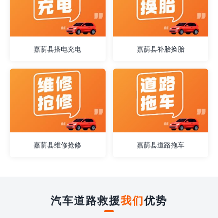
嘉荫县搭电充电
嘉荫县补胎换胎
嘉荫县维修抢修
嘉荫县道路拖车
汽车道路救援
我们
优势