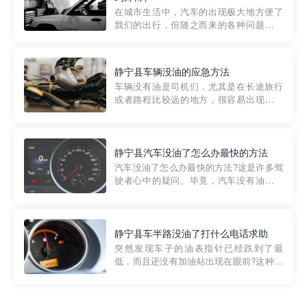
部门制定的。起步价通...
在城市生活中，汽车的出现极大地方便了
我们的出行，但随之而来的各种问题也让
人头痛不已。尤其是在繁忙的都市环境
中，地库停车成了一道难题。有时候，车
辆突然发生故障，或是不慎被困，在这种
静宁县车辆没油的应急方法
紧急情况下，我们需要一种高效可靠的救
车辆没有油是司机们，尤其是在长途旅行
援方式。而这时，地库救援专...
或者路程比较远的地方，很容易出现这种
状况。面对这样的情况，该怎么办呢?今天
小编给大家介绍一种应急方法——穿越者
道路救援微信小程序，可以帮您预约附近
的送油师傅，解决没油的紧急情况。 首
静宁县汽车没油了怎么办最快的方法
先，让我们来了解一下穿...
汽车没油了怎么办最快的方法?这是许多驾
驶者心中的疑问。毕竟，汽车没有油就无
法行驶，而且出现在偏远地区或夜晚更是
一件令人头痛的事情。幸运的是，现在有
一种新的解决方案——穿越者小程序。 穿
越者小程序是一款专门解决汽车没油问题
静宁县车半路没油了打什么电话求助
的在线服务平台。通过...
突然发现车子的油表指针已经跌到了最
低，而且还没有加油站出现在眼前?这种情
况下你该怎么办呢?这时候最好的方法就是
及时寻求帮助。如果你遇到这种情况，你
需要拨打什么电话求助呢?其实，你可以拨