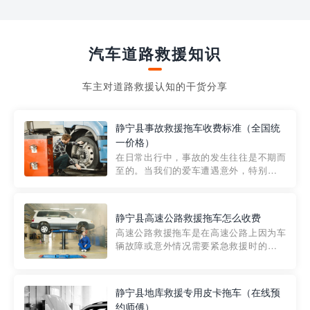
汽车道路救援知识
车主对道路救援认知的干货分享
静宁县事故救援拖车收费标准（全国统
一价格）
在日常出行中，事故的发生往往是不期而
至的。当我们的爱车遭遇意外，特别是在
市区内，救援拖车的服务就显得尤为重
要。然而，许多车主在选择拖车服务时，
对收费标准并不十分了解。穿越者救援详
静宁县高速公路救援拖车怎么收费
细解析一下市区事故救援拖车的收费标
高速公路救援拖车是在高速公路上因为车
准，以及在选用拖车服务时应注...
辆故障或意外情况需要紧急救援时的必备
工具。然而，对于许多司机来说，拖车的
收费一直是一个困扰。那么，高速公路救
援拖车究竟怎么收费呢? 一般来说，高速公
静宁县地库救援专用皮卡拖车（在线预
路救援拖车的收费标准是由当地交通管理
约师傅）