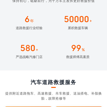
保持初心，砥砺前行，为千万车主发挥更好救援价值
6
50000
年
+
道路救援行业经验
累积救援车辆
580
99
+
%
严选战略汽修门店
救援师傅高素质
汽车道路救援服务
提供附近道路拖车、高速救援、吊车救援、送油搭电、补胎换
胎，故障抢修等