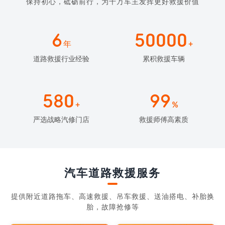
保持初心，砥砺前行，为千万车主发挥更好救援价值
6
50000
年
+
道路救援行业经验
累积救援车辆
580
99
+
%
严选战略汽修门店
救援师傅高素质
汽车道路救援服务
提供附近道路拖车、高速救援、吊车救援、送油搭电、补胎换
胎，故障抢修等