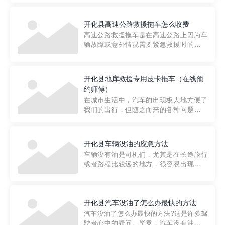
要。然而，许多车主在选择拖车服务时，
对收费标准并不十分了解。穿越者救援详
开化县高速公路救援拖车怎么收费
细解析一下市区事故救援拖车的收费标
高速公路救援拖车是在高速公路上因为车
准，以及在选用拖车服务时应注...
辆故障或意外情况需要紧急救援时的必备
工具。然而，对于许多司机来说，拖车的
收费一直是一个困扰。那么，高速公路救
援拖车究竟怎么收费呢? 一般来说，高速公
开化县地库救援专用皮卡拖车（在线预
路救援拖车的收费标准是由当地交通管理
约师傅）
部门制定的。起步价通...
在城市生活中，汽车的出现极大地方便了
我们的出行，但随之而来的各种问题也让
人头痛不已。尤其是在繁忙的都市环境
中，地库停车成了一道难题。有时候，车
辆突然发生故障，或是不慎被困，在这种
开化县车辆没油的应急方法
紧急情况下，我们需要一种高效可靠的救
车辆没有油是司机们，尤其是在长途旅行
援方式。而这时，地库救援专...
或者路程比较远的地方，很容易出现这种
状况。面对这样的情况，该怎么办呢?今天
小编给大家介绍一种应急方法——穿越者
道路救援微信小程序，可以帮您预约附近
的送油师傅，解决没油的紧急情况。 首
开化县汽车没油了怎么办最快的方法
先，让我们来了解一下穿...
汽车没油了怎么办最快的方法?这是许多驾
驶者心中的疑问。毕竟，汽车没有油就无