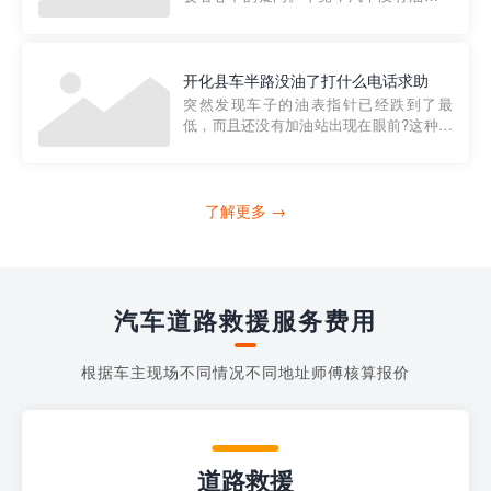
法行驶，而且出现在偏远地区或夜晚更是
一件令人头痛的事情。幸运的是，现在有
一种新的解决方案——穿越者小程序。 穿
越者小程序是一款专门解决汽车没油问题
开化县车半路没油了打什么电话求助
的在线服务平台。通过...
突然发现车子的油表指针已经跌到了最
低，而且还没有加油站出现在眼前?这种情
况下你该怎么办呢?这时候最好的方法就是
及时寻求帮助。如果你遇到这种情况，你
需要拨打什么电话求助呢?其实，你可以拨
打4006363122请求送油人员来帮助你。
了解更多 →
当你的车子...
汽车道路救援服务费用
根据车主现场不同情况不同地址师傅核算报价
道路救援