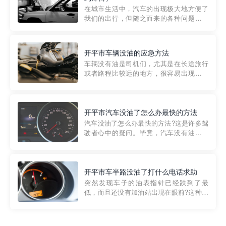
部门制定的。起步价通...
在城市生活中，汽车的出现极大地方便了
我们的出行，但随之而来的各种问题也让
人头痛不已。尤其是在繁忙的都市环境
中，地库停车成了一道难题。有时候，车
辆突然发生故障，或是不慎被困，在这种
开平市车辆没油的应急方法
紧急情况下，我们需要一种高效可靠的救
车辆没有油是司机们，尤其是在长途旅行
援方式。而这时，地库救援专...
或者路程比较远的地方，很容易出现这种
状况。面对这样的情况，该怎么办呢?今天
小编给大家介绍一种应急方法——穿越者
道路救援微信小程序，可以帮您预约附近
的送油师傅，解决没油的紧急情况。 首
开平市汽车没油了怎么办最快的方法
先，让我们来了解一下穿...
汽车没油了怎么办最快的方法?这是许多驾
驶者心中的疑问。毕竟，汽车没有油就无
法行驶，而且出现在偏远地区或夜晚更是
一件令人头痛的事情。幸运的是，现在有
一种新的解决方案——穿越者小程序。 穿
越者小程序是一款专门解决汽车没油问题
开平市车半路没油了打什么电话求助
的在线服务平台。通过...
突然发现车子的油表指针已经跌到了最
低，而且还没有加油站出现在眼前?这种情
况下你该怎么办呢?这时候最好的方法就是
及时寻求帮助。如果你遇到这种情况，你
需要拨打什么电话求助呢?其实，你可以拨