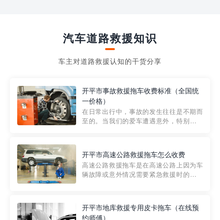
汽车道路救援知识
车主对道路救援认知的干货分享
开平市事故救援拖车收费标准（全国统
一价格）
在日常出行中，事故的发生往往是不期而
至的。当我们的爱车遭遇意外，特别是在
市区内，救援拖车的服务就显得尤为重
要。然而，许多车主在选择拖车服务时，
对收费标准并不十分了解。穿越者救援详
开平市高速公路救援拖车怎么收费
细解析一下市区事故救援拖车的收费标
高速公路救援拖车是在高速公路上因为车
准，以及在选用拖车服务时应注...
辆故障或意外情况需要紧急救援时的必备
工具。然而，对于许多司机来说，拖车的
收费一直是一个困扰。那么，高速公路救
援拖车究竟怎么收费呢? 一般来说，高速公
开平市地库救援专用皮卡拖车（在线预
路救援拖车的收费标准是由当地交通管理
约师傅）