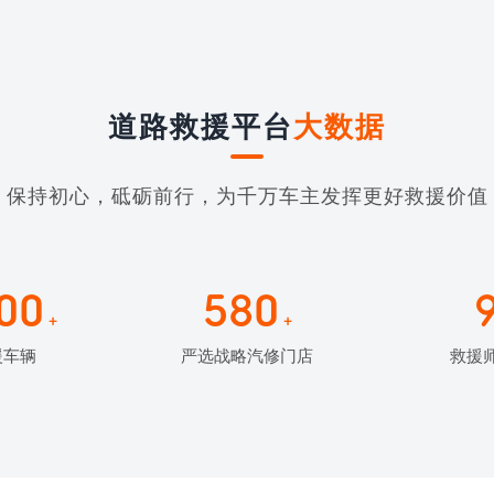
道路救援平台
大数据
保持初心，砥砺前行，为千万车主发挥更好救援价值
00
580
+
+
援车辆
严选战略汽修门店
救援