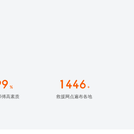
99
1446
%
+
师傅高素质
救援网点遍布各地