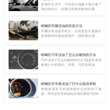
部门制定的。起步价通...
在城市生活中，汽车的出现极大地方便了
我们的出行，但随之而来的各种问题也让
人头痛不已。尤其是在繁忙的都市环境
中，地库停车成了一道难题。有时候，车
辆突然发生故障，或是不慎被困，在这种
崆峒区车辆没油的应急方法
紧急情况下，我们需要一种高效可靠的救
车辆没有油是司机们，尤其是在长途旅行
援方式。而这时，地库救援专...
或者路程比较远的地方，很容易出现这种
状况。面对这样的情况，该怎么办呢?今天
小编给大家介绍一种应急方法——穿越者
道路救援微信小程序，可以帮您预约附近
的送油师傅，解决没油的紧急情况。 首
崆峒区汽车没油了怎么办最快的方法
先，让我们来了解一下穿...
汽车没油了怎么办最快的方法?这是许多驾
驶者心中的疑问。毕竟，汽车没有油就无
法行驶，而且出现在偏远地区或夜晚更是
一件令人头痛的事情。幸运的是，现在有
一种新的解决方案——穿越者小程序。 穿
越者小程序是一款专门解决汽车没油问题
崆峒区车半路没油了打什么电话求助
的在线服务平台。通过...
突然发现车子的油表指针已经跌到了最
低，而且还没有加油站出现在眼前?这种情
况下你该怎么办呢?这时候最好的方法就是
及时寻求帮助。如果你遇到这种情况，你
需要拨打什么电话求助呢?其实，你可以拨