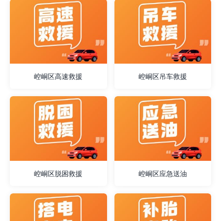
崆峒区高速救援
崆峒区吊车救援
崆峒区脱困救援
崆峒区应急送油