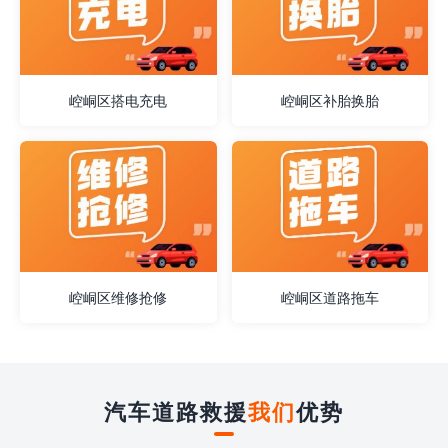
崆峒区搭电充电
崆峒区补胎换胎
崆峒区维修抢修
崆峒区道路拖车
汽车道路救援
我们
优势