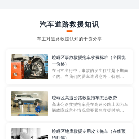
汽车道路救援知识
车主对道路救援认知的干货分享
崆峒区事故救援拖车收费标准（全国统
一价格）
在日常出行中，事故的发生往往是不期而
至的。当我们的爱车遭遇意外，特别是在
市区内，救援拖车的服务就显得尤为重
要。然而，许多车主在选择拖车服务时，
对收费标准并不十分了解。穿越者救援详
崆峒区高速公路救援拖车怎么收费
细解析一下市区事故救援拖车的收费标
高速公路救援拖车是在高速公路上因为车
准，以及在选用拖车服务时应注...
辆故障或意外情况需要紧急救援时的必备
工具。然而，对于许多司机来说，拖车的
收费一直是一个困扰。那么，高速公路救
援拖车究竟怎么收费呢? 一般来说，高速公
崆峒区地库救援专用皮卡拖车（在线预
路救援拖车的收费标准是由当地交通管理
约师傅）