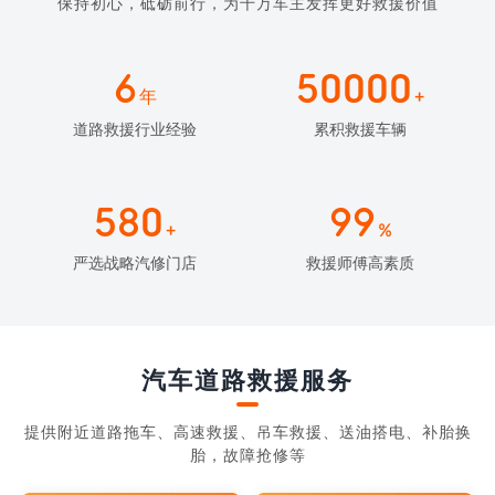
保持初心，砥砺前行，为千万车主发挥更好救援价值
6
50000
年
+
道路救援行业经验
累积救援车辆
580
99
+
%
严选战略汽修门店
救援师傅高素质
汽车道路救援服务
提供附近道路拖车、高速救援、吊车救援、送油搭电、补胎换
胎，故障抢修等