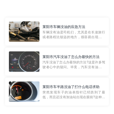
莱阳市车辆没油的应急方法
车辆没有油是司机们，尤其是在长途旅行
或者路程比较远的地方，很容易出现这种
状况。面对这样的情况，该怎么办呢?今天
小编给大家介绍一种应急方法——穿越者
道路救援微信小程序，可以帮您预约附近
的送油师傅，解决没油的紧急情况。 首
莱阳市汽车没油了怎么办最快的方法
先，让我们来了解一下穿...
汽车没油了怎么办最快的方法?这是许多驾
驶者心中的疑问。毕竟，汽车没有油就无
法行驶，而且出现在偏远地区或夜晚更是
一件令人头痛的事情。幸运的是，现在有
一种新的解决方案——穿越者小程序。 穿
越者小程序是一款专门解决汽车没油问题
莱阳市车半路没油了打什么电话求助
的在线服务平台。通过...
突然发现车子的油表指针已经跌到了最
低，而且还没有加油站出现在眼前?这种情
况下你该怎么办呢?这时候最好的方法就是
及时寻求帮助。如果你遇到这种情况，你
需要拨打什么电话求助呢?其实，你可以拨