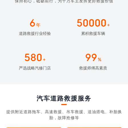
保持初心，砥砺前行，为千万车主发挥更好救援价值
6
50000
年
+
道路救援行业经验
累积救援车辆
580
99
+
%
严选战略汽修门店
救援师傅高素质
汽车道路救援服务
提供附近道路拖车、高速救援、吊车救援、送油搭电、补胎换
胎，故障抢修等