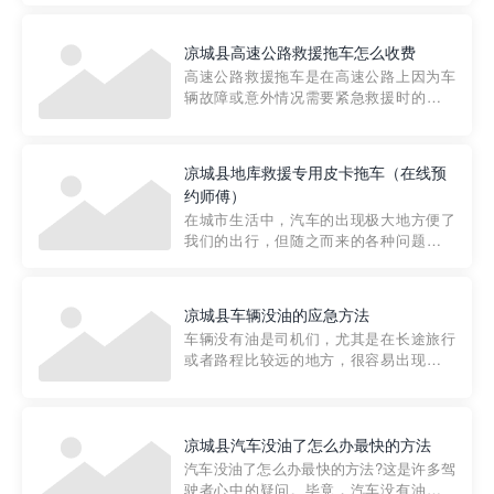
要。然而，许多车主在选择拖车服务时，
对收费标准并不十分了解。穿越者救援详
凉城县高速公路救援拖车怎么收费
细解析一下市区事故救援拖车的收费标
高速公路救援拖车是在高速公路上因为车
准，以及在选用拖车服务时应注...
辆故障或意外情况需要紧急救援时的必备
工具。然而，对于许多司机来说，拖车的
收费一直是一个困扰。那么，高速公路救
援拖车究竟怎么收费呢? 一般来说，高速公
凉城县地库救援专用皮卡拖车（在线预
路救援拖车的收费标准是由当地交通管理
约师傅）
部门制定的。起步价通...
在城市生活中，汽车的出现极大地方便了
我们的出行，但随之而来的各种问题也让
人头痛不已。尤其是在繁忙的都市环境
中，地库停车成了一道难题。有时候，车
辆突然发生故障，或是不慎被困，在这种
凉城县车辆没油的应急方法
紧急情况下，我们需要一种高效可靠的救
车辆没有油是司机们，尤其是在长途旅行
援方式。而这时，地库救援专...
或者路程比较远的地方，很容易出现这种
状况。面对这样的情况，该怎么办呢?今天
小编给大家介绍一种应急方法——穿越者
道路救援微信小程序，可以帮您预约附近
的送油师傅，解决没油的紧急情况。 首
凉城县汽车没油了怎么办最快的方法
先，让我们来了解一下穿...
汽车没油了怎么办最快的方法?这是许多驾
驶者心中的疑问。毕竟，汽车没有油就无