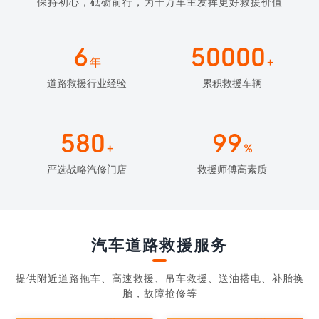
保持初心，砥砺前行，为千万车主发挥更好救援价值
6
50000
年
+
道路救援行业经验
累积救援车辆
580
99
+
%
严选战略汽修门店
救援师傅高素质
汽车道路救援服务
提供附近道路拖车、高速救援、吊车救援、送油搭电、补胎换
胎，故障抢修等