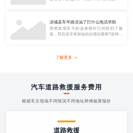
法行驶，而且出现在偏远地区或夜晚更是
一件令人头痛的事情。幸运的是，现在有
一种新的解决方案——穿越者小程序。 穿
越者小程序是一款专门解决汽车没油问题
凉城县车半路没油了打什么电话求助
的在线服务平台。通过...
突然发现车子的油表指针已经跌到了最
低，而且还没有加油站出现在眼前?这种情
况下你该怎么办呢?这时候最好的方法就是
及时寻求帮助。如果你遇到这种情况，你
需要拨打什么电话求助呢?其实，你可以拨
打4006363122请求送油人员来帮助你。
了解更多 →
当你的车子...
汽车道路救援服务费用
根据车主现场不同情况不同地址师傅核算报价
道路救援