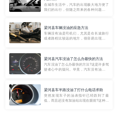
部门制定的。起步价通...
在城市生活中，汽车的出现极大地方便了
我们的出行，但随之而来的各种问题也让
人头痛不已。尤其是在繁忙的都市环境
中，地库停车成了一道难题。有时候，车
辆突然发生故障，或是不慎被困，在这种
梁河县车辆没油的应急方法
紧急情况下，我们需要一种高效可靠的救
车辆没有油是司机们，尤其是在长途旅行
援方式。而这时，地库救援专...
或者路程比较远的地方，很容易出现这种
状况。面对这样的情况，该怎么办呢?今天
小编给大家介绍一种应急方法——穿越者
道路救援微信小程序，可以帮您预约附近
的送油师傅，解决没油的紧急情况。 首
梁河县汽车没油了怎么办最快的方法
先，让我们来了解一下穿...
汽车没油了怎么办最快的方法?这是许多驾
驶者心中的疑问。毕竟，汽车没有油就无
法行驶，而且出现在偏远地区或夜晚更是
一件令人头痛的事情。幸运的是，现在有
一种新的解决方案——穿越者小程序。 穿
越者小程序是一款专门解决汽车没油问题
梁河县车半路没油了打什么电话求助
的在线服务平台。通过...
突然发现车子的油表指针已经跌到了最
低，而且还没有加油站出现在眼前?这种情
况下你该怎么办呢?这时候最好的方法就是
及时寻求帮助。如果你遇到这种情况，你
需要拨打什么电话求助呢?其实，你可以拨