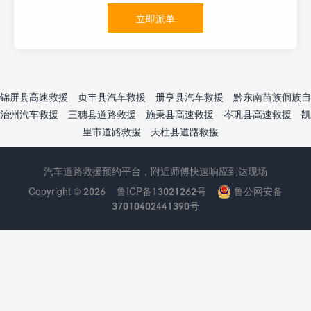
立即派单
锦屏县高速救援
贞丰县汽车救援
册亨县汽车救援
黔东南苗族侗族自
治州汽车救援
三穗县道路救援
施秉县高速救援
岑巩县高速救援
凯
里市道路救援
天柱县道路救援
汽车道路救援预约平台，附近师傅快速响应到达现场
Copyright © 2026
鲁ICP备13021262号
鲁公网安备
37010402441390号