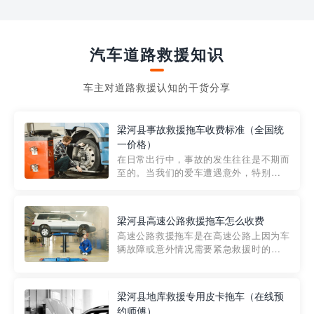
汽车道路救援知识
车主对道路救援认知的干货分享
梁河县事故救援拖车收费标准（全国统
一价格）
在日常出行中，事故的发生往往是不期而
至的。当我们的爱车遭遇意外，特别是在
市区内，救援拖车的服务就显得尤为重
要。然而，许多车主在选择拖车服务时，
对收费标准并不十分了解。穿越者救援详
梁河县高速公路救援拖车怎么收费
细解析一下市区事故救援拖车的收费标
高速公路救援拖车是在高速公路上因为车
准，以及在选用拖车服务时应注...
辆故障或意外情况需要紧急救援时的必备
工具。然而，对于许多司机来说，拖车的
收费一直是一个困扰。那么，高速公路救
援拖车究竟怎么收费呢? 一般来说，高速公
梁河县地库救援专用皮卡拖车（在线预
路救援拖车的收费标准是由当地交通管理
约师傅）