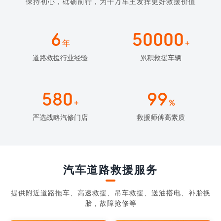
保持初心，砥砺前行，为千万车主发挥更好救援价值
6
50000
年
+
道路救援行业经验
累积救援车辆
580
99
+
%
严选战略汽修门店
救援师傅高素质
汽车道路救援服务
提供附近道路拖车、高速救援、吊车救援、送油搭电、补胎换
胎，故障抢修等