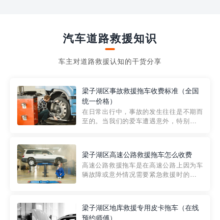
汽车道路救援知识
车主对道路救援认知的干货分享
梁子湖区事故救援拖车收费标准（全国
统一价格）
在日常出行中，事故的发生往往是不期而
至的。当我们的爱车遭遇意外，特别是在
市区内，救援拖车的服务就显得尤为重
要。然而，许多车主在选择拖车服务时，
对收费标准并不十分了解。穿越者救援详
梁子湖区高速公路救援拖车怎么收费
细解析一下市区事故救援拖车的收费标
高速公路救援拖车是在高速公路上因为车
准，以及在选用拖车服务时应注...
辆故障或意外情况需要紧急救援时的必备
工具。然而，对于许多司机来说，拖车的
收费一直是一个困扰。那么，高速公路救
援拖车究竟怎么收费呢? 一般来说，高速公
梁子湖区地库救援专用皮卡拖车（在线
路救援拖车的收费标准是由当地交通管理
预约师傅）