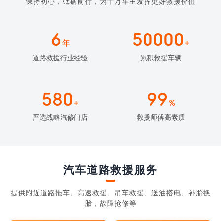
保持初心，砥砺前行，为千万车主发挥更好救援价值
6
50000
年
+
道路救援行业经验
累积救援车辆
580
99
+
%
严选战略汽修门店
救援师傅高素质
汽车道路救援服务
提供附近道路拖车、高速救援、吊车救援、送油搭电、补胎换
胎，故障抢修等