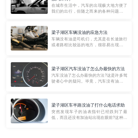
部门制定的。起步价通...
在城市生活中，汽车的出现极大地方便了
我们的出行，但随之而来的各种问题也让
人头痛不已。尤其是在繁忙的都市环境
中，地库停车成了一道难题。有时候，车
辆突然发生故障，或是不慎被困，在这种
梁子湖区车辆没油的应急方法
紧急情况下，我们需要一种高效可靠的救
车辆没有油是司机们，尤其是在长途旅行
援方式。而这时，地库救援专...
或者路程比较远的地方，很容易出现这种
状况。面对这样的情况，该怎么办呢?今天
小编给大家介绍一种应急方法——穿越者
道路救援微信小程序，可以帮您预约附近
的送油师傅，解决没油的紧急情况。 首
梁子湖区汽车没油了怎么办最快的方法
先，让我们来了解一下穿...
汽车没油了怎么办最快的方法?这是许多驾
驶者心中的疑问。毕竟，汽车没有油就无
法行驶，而且出现在偏远地区或夜晚更是
一件令人头痛的事情。幸运的是，现在有
一种新的解决方案——穿越者小程序。 穿
越者小程序是一款专门解决汽车没油问题
梁子湖区车半路没油了打什么电话求助
的在线服务平台。通过...
突然发现车子的油表指针已经跌到了最
低，而且还没有加油站出现在眼前?这种情
况下你该怎么办呢?这时候最好的方法就是
及时寻求帮助。如果你遇到这种情况，你
需要拨打什么电话求助呢?其实，你可以拨