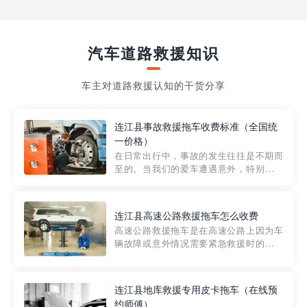
汽车道路救援知识
车主对道路救援认知的干货分享
连江县事故救援拖车收费标准（全国统
一价格）
在日常出行中，事故的发生往往是不期而
至的。当我们的爱车遭遇意外，特别是在
市区内，救援拖车的服务就显得尤为重
要。然而，许多车主在选择拖车服务时，
对收费标准并不十分了解。穿越者救援详
连江县高速公路救援拖车怎么收费
细解析一下市区事故救援拖车的收费标
高速公路救援拖车是在高速公路上因为车
准，以及在选用拖车服务时应注...
辆故障或意外情况需要紧急救援时的必备
工具。然而，对于许多司机来说，拖车的
收费一直是一个困扰。那么，高速公路救
援拖车究竟怎么收费呢? 一般来说，高速公
连江县地库救援专用皮卡拖车（在线预
路救援拖车的收费标准是由当地交通管理
约师傅）