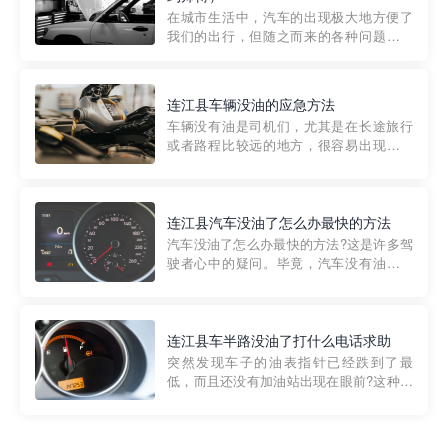
部门制定的。起步价通...
在城市生活中，汽车的出现极大地方便了
我们的出行，但随之而来的各种问题也让
人头痛不已。尤其是在繁忙的都市环境
中，地库停车成了一道难题。有时候，车
辆突然发生故障，或是不慎被困，在这种
连江县车辆没油的应急方法
紧急情况下，我们需要一种高效可靠的救
车辆没有油是司机们，尤其是在长途旅行
援方式。而这时，地库救援专...
或者路程比较远的地方，很容易出现这种
状况。面对这样的情况，该怎么办呢?今天
小编给大家介绍一种应急方法——穿越者
道路救援微信小程序，可以帮您预约附近
的送油师傅，解决没油的紧急情况。 首
连江县汽车没油了怎么办最快的方法
先，让我们来了解一下穿...
汽车没油了怎么办最快的方法?这是许多驾
驶者心中的疑问。毕竟，汽车没有油就无
法行驶，而且出现在偏远地区或夜晚更是
一件令人头痛的事情。幸运的是，现在有
一种新的解决方案——穿越者小程序。 穿
越者小程序是一款专门解决汽车没油问题
连江县车半路没油了打什么电话求助
的在线服务平台。通过...
突然发现车子的油表指针已经跌到了最
低，而且还没有加油站出现在眼前?这种情
况下你该怎么办呢?这时候最好的方法就是
及时寻求帮助。如果你遇到这种情况，你
需要拨打什么电话求助呢?其实，你可以拨