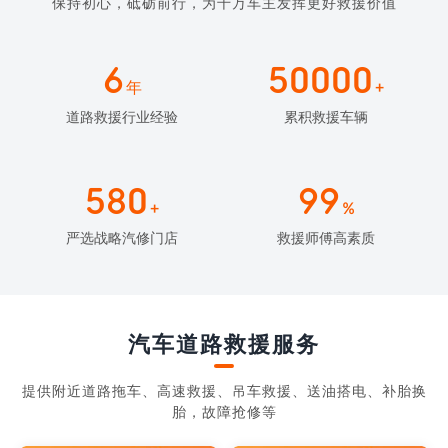
保持初心，砥砺前行，为千万车主发挥更好救援价值
6
50000
年
+
道路救援行业经验
累积救援车辆
580
99
+
%
严选战略汽修门店
救援师傅高素质
汽车道路救援服务
提供附近道路拖车、高速救援、吊车救援、送油搭电、补胎换
胎，故障抢修等