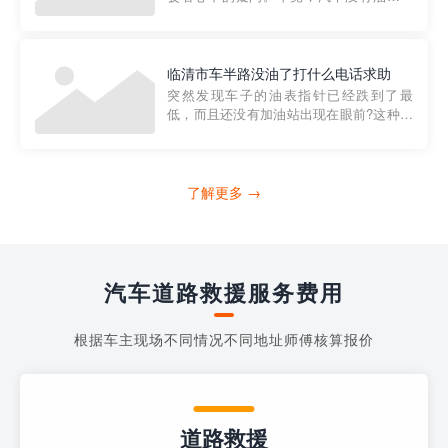
法行驶，而且出现在偏远地区或夜晚更是
一件令人头痛的事情。幸运的是，现在有
一种新的解决方案——穿越者小程序。 穿
越者小程序是一款专门解决汽车没油问题
临清市车半路没油了打什么电话求助
的在线服务平台。通过...
突然发现车子的油表指针已经跌到了最
低，而且还没有加油站出现在眼前?这种情
况下你该怎么办呢?这时候最好的方法就是
及时寻求帮助。如果你遇到这种情况，你
需要拨打什么电话求助呢?其实，你可以拨
打4006363122请求送油人员来帮助你。
了解更多 →
当你的车子...
汽车道路救援服务费用
根据车主现场不同情况不同地址师傅核算报价
道路救援