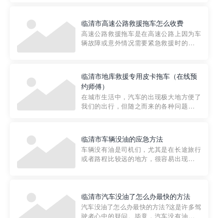
要。然而，许多车主在选择拖车服务时，
对收费标准并不十分了解。穿越者救援详
临清市高速公路救援拖车怎么收费
细解析一下市区事故救援拖车的收费标
高速公路救援拖车是在高速公路上因为车
准，以及在选用拖车服务时应注...
辆故障或意外情况需要紧急救援时的必备
工具。然而，对于许多司机来说，拖车的
收费一直是一个困扰。那么，高速公路救
援拖车究竟怎么收费呢? 一般来说，高速公
临清市地库救援专用皮卡拖车（在线预
路救援拖车的收费标准是由当地交通管理
约师傅）
部门制定的。起步价通...
在城市生活中，汽车的出现极大地方便了
我们的出行，但随之而来的各种问题也让
人头痛不已。尤其是在繁忙的都市环境
中，地库停车成了一道难题。有时候，车
辆突然发生故障，或是不慎被困，在这种
临清市车辆没油的应急方法
紧急情况下，我们需要一种高效可靠的救
车辆没有油是司机们，尤其是在长途旅行
援方式。而这时，地库救援专...
或者路程比较远的地方，很容易出现这种
状况。面对这样的情况，该怎么办呢?今天
小编给大家介绍一种应急方法——穿越者
道路救援微信小程序，可以帮您预约附近
的送油师傅，解决没油的紧急情况。 首
临清市汽车没油了怎么办最快的方法
先，让我们来了解一下穿...
汽车没油了怎么办最快的方法?这是许多驾
驶者心中的疑问。毕竟，汽车没有油就无