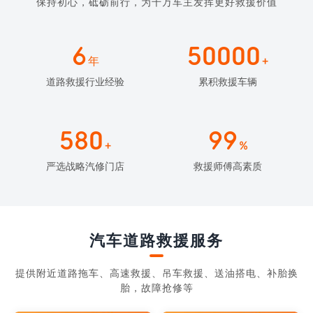
保持初心，砥砺前行，为千万车主发挥更好救援价值
6
50000
年
+
道路救援行业经验
累积救援车辆
580
99
+
%
严选战略汽修门店
救援师傅高素质
汽车道路救援服务
提供附近道路拖车、高速救援、吊车救援、送油搭电、补胎换
胎，故障抢修等