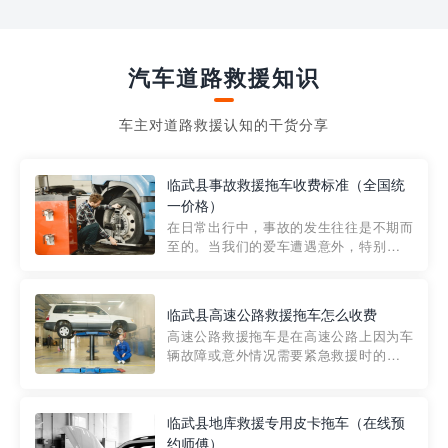
汽车道路救援知识
车主对道路救援认知的干货分享
临武县事故救援拖车收费标准（全国统
一价格）
在日常出行中，事故的发生往往是不期而
至的。当我们的爱车遭遇意外，特别是在
市区内，救援拖车的服务就显得尤为重
要。然而，许多车主在选择拖车服务时，
对收费标准并不十分了解。穿越者救援详
临武县高速公路救援拖车怎么收费
细解析一下市区事故救援拖车的收费标
高速公路救援拖车是在高速公路上因为车
准，以及在选用拖车服务时应注...
辆故障或意外情况需要紧急救援时的必备
工具。然而，对于许多司机来说，拖车的
收费一直是一个困扰。那么，高速公路救
援拖车究竟怎么收费呢? 一般来说，高速公
临武县地库救援专用皮卡拖车（在线预
路救援拖车的收费标准是由当地交通管理
约师傅）