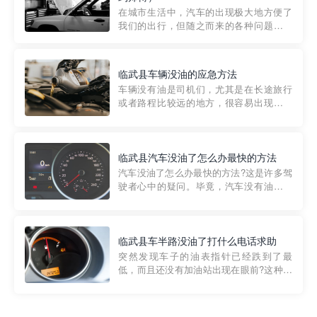
部门制定的。起步价通...
在城市生活中，汽车的出现极大地方便了
我们的出行，但随之而来的各种问题也让
人头痛不已。尤其是在繁忙的都市环境
中，地库停车成了一道难题。有时候，车
辆突然发生故障，或是不慎被困，在这种
临武县车辆没油的应急方法
紧急情况下，我们需要一种高效可靠的救
车辆没有油是司机们，尤其是在长途旅行
援方式。而这时，地库救援专...
或者路程比较远的地方，很容易出现这种
状况。面对这样的情况，该怎么办呢?今天
小编给大家介绍一种应急方法——穿越者
道路救援微信小程序，可以帮您预约附近
的送油师傅，解决没油的紧急情况。 首
临武县汽车没油了怎么办最快的方法
先，让我们来了解一下穿...
汽车没油了怎么办最快的方法?这是许多驾
驶者心中的疑问。毕竟，汽车没有油就无
法行驶，而且出现在偏远地区或夜晚更是
一件令人头痛的事情。幸运的是，现在有
一种新的解决方案——穿越者小程序。 穿
越者小程序是一款专门解决汽车没油问题
临武县车半路没油了打什么电话求助
的在线服务平台。通过...
突然发现车子的油表指针已经跌到了最
低，而且还没有加油站出现在眼前?这种情
况下你该怎么办呢?这时候最好的方法就是
及时寻求帮助。如果你遇到这种情况，你
需要拨打什么电话求助呢?其实，你可以拨