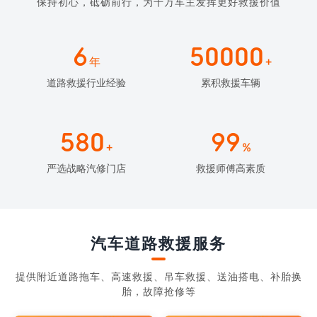
保持初心，砥砺前行，为千万车主发挥更好救援价值
6
50000
年
+
道路救援行业经验
累积救援车辆
580
99
+
%
严选战略汽修门店
救援师傅高素质
汽车道路救援服务
提供附近道路拖车、高速救援、吊车救援、送油搭电、补胎换
胎，故障抢修等