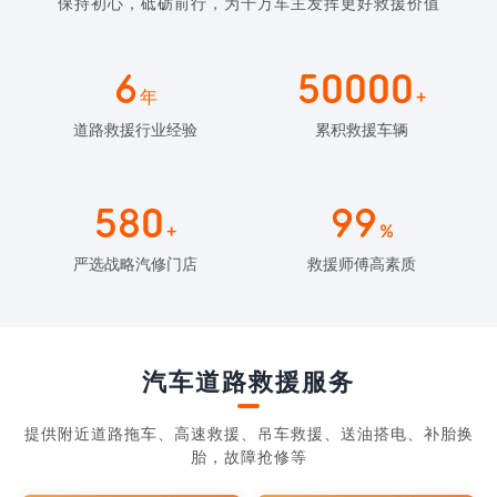
保持初心，砥砺前行，为千万车主发挥更好救援价值
6
50000
年
+
道路救援行业经验
累积救援车辆
580
99
+
%
严选战略汽修门店
救援师傅高素质
汽车道路救援服务
提供附近道路拖车、高速救援、吊车救援、送油搭电、补胎换
胎，故障抢修等