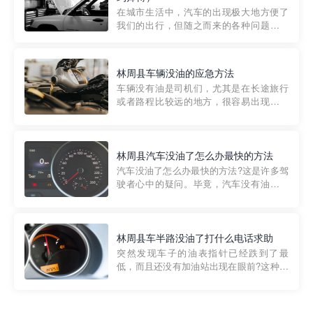
部门制定的。起步价通...
在城市生活中，汽车的出现极大地方便了
我们的出行，但随之而来的各种问题也让
人头痛不已。尤其是在繁忙的都市环境
中，地库停车成了一道难题。有时候，车
辆突然发生故障，或是不慎被困，在这种
林周县车辆没油的应急方法
紧急情况下，我们需要一种高效可靠的救
车辆没有油是司机们，尤其是在长途旅行
援方式。而这时，地库救援专...
或者路程比较远的地方，很容易出现这种
状况。面对这样的情况，该怎么办呢?今天
小编给大家介绍一种应急方法——穿越者
道路救援微信小程序，可以帮您预约附近
的送油师傅，解决没油的紧急情况。 首
林周县汽车没油了怎么办最快的方法
先，让我们来了解一下穿...
汽车没油了怎么办最快的方法?这是许多驾
驶者心中的疑问。毕竟，汽车没有油就无
法行驶，而且出现在偏远地区或夜晚更是
一件令人头痛的事情。幸运的是，现在有
一种新的解决方案——穿越者小程序。 穿
越者小程序是一款专门解决汽车没油问题
林周县车半路没油了打什么电话求助
的在线服务平台。通过...
突然发现车子的油表指针已经跌到了最
低，而且还没有加油站出现在眼前?这种情
况下你该怎么办呢?这时候最好的方法就是
及时寻求帮助。如果你遇到这种情况，你
需要拨打什么电话求助呢?其实，你可以拨