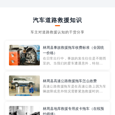
汽车道路救援知识
车主对道路救援认知的干货分享
林周县事故救援拖车收费标准（全国统
一价格）
在日常出行中，事故的发生往往是不期而
至的。当我们的爱车遭遇意外，特别是在
市区内，救援拖车的服务就显得尤为重
要。然而，许多车主在选择拖车服务时，
对收费标准并不十分了解。穿越者救援详
林周县高速公路救援拖车怎么收费
细解析一下市区事故救援拖车的收费标
高速公路救援拖车是在高速公路上因为车
准，以及在选用拖车服务时应注...
辆故障或意外情况需要紧急救援时的必备
工具。然而，对于许多司机来说，拖车的
收费一直是一个困扰。那么，高速公路救
援拖车究竟怎么收费呢? 一般来说，高速公
林周县地库救援专用皮卡拖车（在线预
路救援拖车的收费标准是由当地交通管理
约师傅）