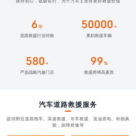
保持初心，砥砺前行，为千万车主发挥更好救援价值
6
50000
年
+
道路救援行业经验
累积救援车辆
580
99
+
%
严选战略汽修门店
救援师傅高素质
汽车道路救援服务
提供附近道路拖车、高速救援、吊车救援、送油搭电、补胎换
胎，故障抢修等