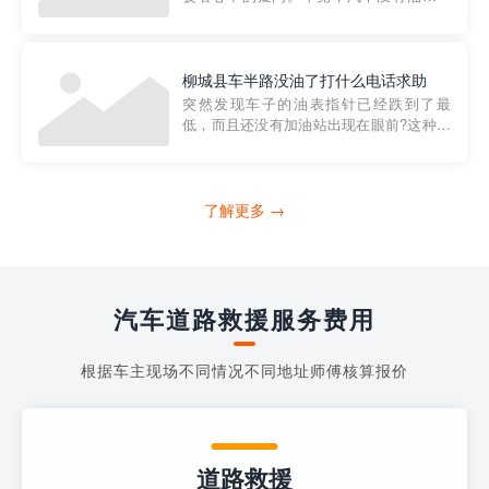
法行驶，而且出现在偏远地区或夜晚更是
一件令人头痛的事情。幸运的是，现在有
一种新的解决方案——穿越者小程序。 穿
越者小程序是一款专门解决汽车没油问题
柳城县车半路没油了打什么电话求助
的在线服务平台。通过...
突然发现车子的油表指针已经跌到了最
低，而且还没有加油站出现在眼前?这种情
况下你该怎么办呢?这时候最好的方法就是
及时寻求帮助。如果你遇到这种情况，你
需要拨打什么电话求助呢?其实，你可以拨
打4006363122请求送油人员来帮助你。
了解更多 →
当你的车子...
汽车道路救援服务费用
根据车主现场不同情况不同地址师傅核算报价
道路救援