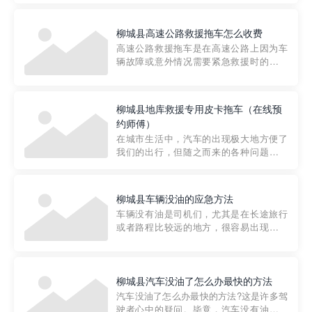
要。然而，许多车主在选择拖车服务时，
对收费标准并不十分了解。穿越者救援详
柳城县高速公路救援拖车怎么收费
细解析一下市区事故救援拖车的收费标
高速公路救援拖车是在高速公路上因为车
准，以及在选用拖车服务时应注...
辆故障或意外情况需要紧急救援时的必备
工具。然而，对于许多司机来说，拖车的
收费一直是一个困扰。那么，高速公路救
援拖车究竟怎么收费呢? 一般来说，高速公
柳城县地库救援专用皮卡拖车（在线预
路救援拖车的收费标准是由当地交通管理
约师傅）
部门制定的。起步价通...
在城市生活中，汽车的出现极大地方便了
我们的出行，但随之而来的各种问题也让
人头痛不已。尤其是在繁忙的都市环境
中，地库停车成了一道难题。有时候，车
辆突然发生故障，或是不慎被困，在这种
柳城县车辆没油的应急方法
紧急情况下，我们需要一种高效可靠的救
车辆没有油是司机们，尤其是在长途旅行
援方式。而这时，地库救援专...
或者路程比较远的地方，很容易出现这种
状况。面对这样的情况，该怎么办呢?今天
小编给大家介绍一种应急方法——穿越者
道路救援微信小程序，可以帮您预约附近
的送油师傅，解决没油的紧急情况。 首
柳城县汽车没油了怎么办最快的方法
先，让我们来了解一下穿...
汽车没油了怎么办最快的方法?这是许多驾
驶者心中的疑问。毕竟，汽车没有油就无