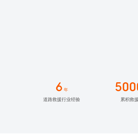
6
500
年
道路救援行业经验
累积救