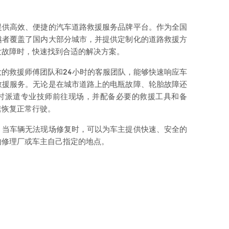
提供高效、便捷的汽车道路救援服务品牌平台。作为全国
越者覆盖了国内大部分城市，并提供定制化的道路救援方
发故障时，快速找到合适的解决方案。
的救援师傅团队和24小时的客服团队，能够快速响应车
救援服务。无论是在城市道路上的电瓶故障、轮胎故障还
时派遣专业技师前往现场，并配备必要的救援工具和备
速恢复正常行驶。
，当车辆无法现场修复时，可以为车主提供快速、安全的
的修理厂或车主自己指定的地点。