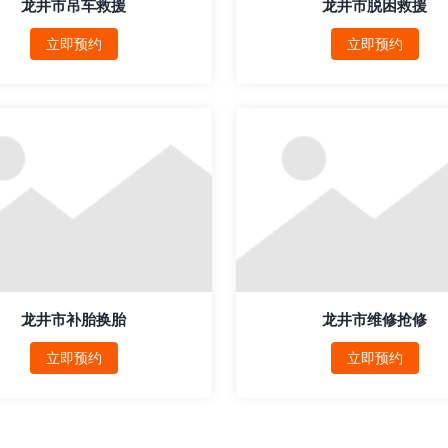
龙井市吊车救援
龙井市脱困救援
立即预约
立即预约
龙井市补胎换胎
龙井市维修抢修
立即预约
立即预约