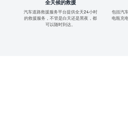
全天候的救援
汽车道路救援服务平台提供全天24小时
包括汽
的救援服务，不管是白天还是黑夜，都
电瓶充
可以随时到达。