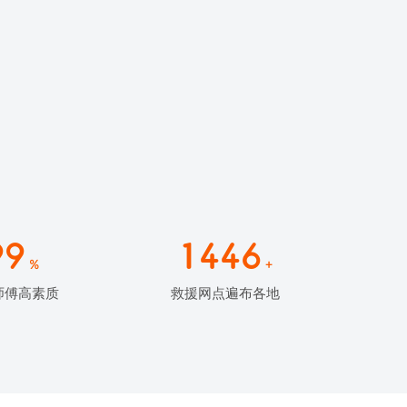
99
1446
%
+
师傅高素质
救援网点遍布各地