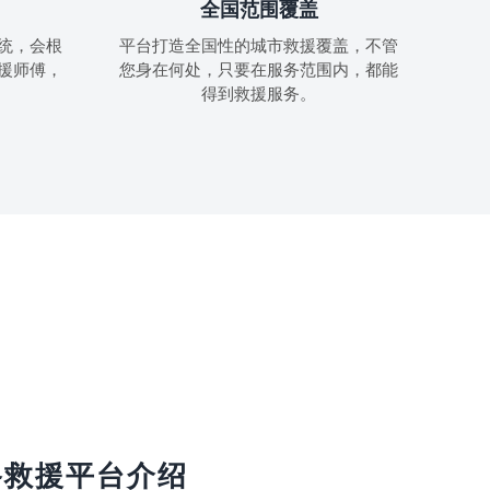
全国范围覆盖
统，会根
平台打造全国性的城市救援覆盖，不管
援师傅，
您身在何处，只要在服务范围内，都能
得到救援服务。
路救援平台介绍