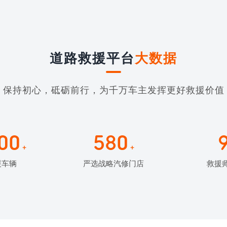
道路救援平台
大数据
保持初心，砥砺前行，为千万车主发挥更好救援价值
00
580
+
+
援车辆
严选战略汽修门店
救援