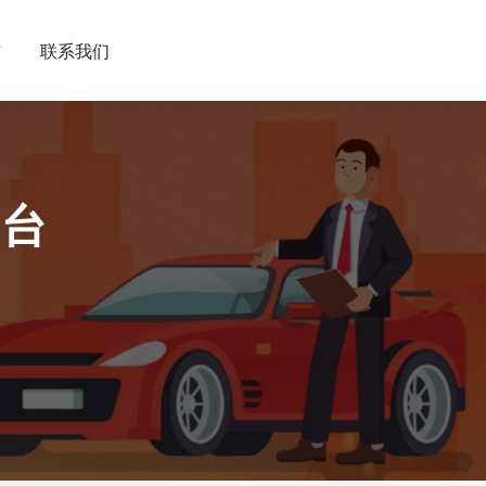
市
联系我们
平台