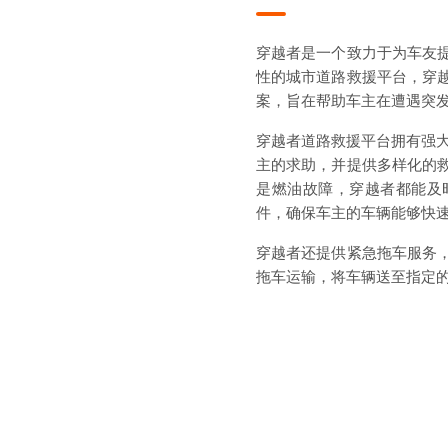
穿越者是一个致力于为车友
性的城市道路救援平台，穿
案，旨在帮助车主在遭遇突
穿越者道路救援平台拥有强大
主的求助，并提供多样化的
是燃油故障，穿越者都能及
件，确保车主的车辆能够快
穿越者还提供紧急拖车服务
拖车运输，将车辆送至指定