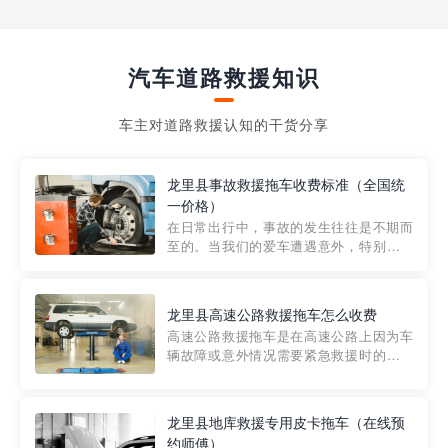
汽车道路救援知识
车主对道路救援认知的干货分享
龙里县事故救援拖车收费标准（全国统
一价格）
在日常出行中，事故的发生往往是不期而
至的。当我们的爱车遭遇意外，特别是在
市区内，救援拖车的服务就显得尤为重
要。然而，许多车主在选择拖车服务时，
对收费标准并不十分了解。穿越者救援详
龙里县高速公路救援拖车怎么收费
细解析一下市区事故救援拖车的收费标
高速公路救援拖车是在高速公路上因为车
准，以及在选用拖车服务时应注...
辆故障或意外情况需要紧急救援时的必备
工具。然而，对于许多司机来说，拖车的
收费一直是一个困扰。那么，高速公路救
援拖车究竟怎么收费呢? 一般来说，高速公
龙里县地库救援专用皮卡拖车（在线预
路救援拖车的收费标准是由当地交通管理
约师傅）