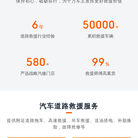
保持初心，砥砺前行，为千万车主发挥更好救援价值
6
50000
年
+
道路救援行业经验
累积救援车辆
580
99
+
%
严选战略汽修门店
救援师傅高素质
汽车道路救援服务
提供附近道路拖车、高速救援、吊车救援、送油搭电、补胎换
胎，故障抢修等