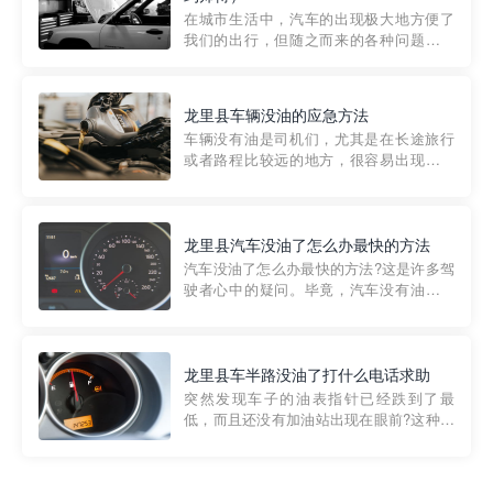
部门制定的。起步价通...
在城市生活中，汽车的出现极大地方便了
我们的出行，但随之而来的各种问题也让
人头痛不已。尤其是在繁忙的都市环境
中，地库停车成了一道难题。有时候，车
辆突然发生故障，或是不慎被困，在这种
龙里县车辆没油的应急方法
紧急情况下，我们需要一种高效可靠的救
车辆没有油是司机们，尤其是在长途旅行
援方式。而这时，地库救援专...
或者路程比较远的地方，很容易出现这种
状况。面对这样的情况，该怎么办呢?今天
小编给大家介绍一种应急方法——穿越者
道路救援微信小程序，可以帮您预约附近
的送油师傅，解决没油的紧急情况。 首
龙里县汽车没油了怎么办最快的方法
先，让我们来了解一下穿...
汽车没油了怎么办最快的方法?这是许多驾
驶者心中的疑问。毕竟，汽车没有油就无
法行驶，而且出现在偏远地区或夜晚更是
一件令人头痛的事情。幸运的是，现在有
一种新的解决方案——穿越者小程序。 穿
越者小程序是一款专门解决汽车没油问题
龙里县车半路没油了打什么电话求助
的在线服务平台。通过...
突然发现车子的油表指针已经跌到了最
低，而且还没有加油站出现在眼前?这种情
况下你该怎么办呢?这时候最好的方法就是
及时寻求帮助。如果你遇到这种情况，你
需要拨打什么电话求助呢?其实，你可以拨