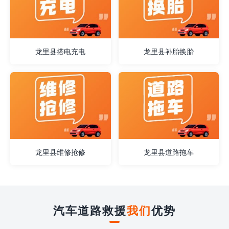
龙里县搭电充电
龙里县补胎换胎
龙里县维修抢修
龙里县道路拖车
汽车道路救援
我们
优势