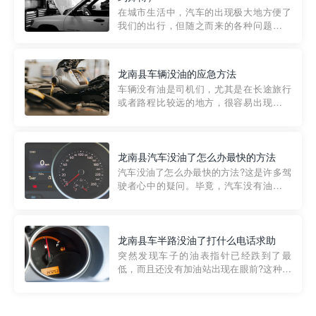
部门制定的。起步价通...
在城市生活中，汽车的出现极大地方便了
我们的出行，但随之而来的各种问题也让
人头痛不已。尤其是在繁忙的都市环境
中，地库停车成了一道难题。有时候，车
辆突然发生故障，或是不慎被困，在这种
龙南县车辆没油的应急方法
紧急情况下，我们需要一种高效可靠的救
车辆没有油是司机们，尤其是在长途旅行
援方式。而这时，地库救援专...
或者路程比较远的地方，很容易出现这种
状况。面对这样的情况，该怎么办呢?今天
小编给大家介绍一种应急方法——穿越者
道路救援微信小程序，可以帮您预约附近
的送油师傅，解决没油的紧急情况。 首
龙南县汽车没油了怎么办最快的方法
先，让我们来了解一下穿...
汽车没油了怎么办最快的方法?这是许多驾
驶者心中的疑问。毕竟，汽车没有油就无
法行驶，而且出现在偏远地区或夜晚更是
一件令人头痛的事情。幸运的是，现在有
一种新的解决方案——穿越者小程序。 穿
越者小程序是一款专门解决汽车没油问题
龙南县车半路没油了打什么电话求助
的在线服务平台。通过...
突然发现车子的油表指针已经跌到了最
低，而且还没有加油站出现在眼前?这种情
况下你该怎么办呢?这时候最好的方法就是
及时寻求帮助。如果你遇到这种情况，你
需要拨打什么电话求助呢?其实，你可以拨