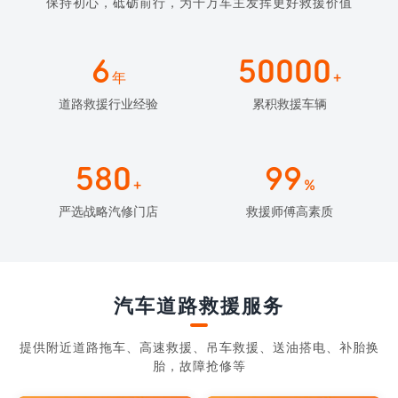
保持初心，砥砺前行，为千万车主发挥更好救援价值
6
50000
年
+
道路救援行业经验
累积救援车辆
580
99
+
%
严选战略汽修门店
救援师傅高素质
汽车道路救援服务
提供附近道路拖车、高速救援、吊车救援、送油搭电、补胎换
胎，故障抢修等