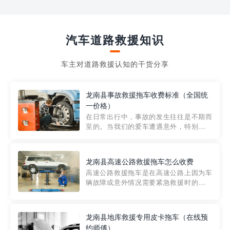
汽车道路救援知识
车主对道路救援认知的干货分享
龙南县事故救援拖车收费标准（全国统
一价格）
在日常出行中，事故的发生往往是不期而
至的。当我们的爱车遭遇意外，特别是在
市区内，救援拖车的服务就显得尤为重
要。然而，许多车主在选择拖车服务时，
对收费标准并不十分了解。穿越者救援详
龙南县高速公路救援拖车怎么收费
细解析一下市区事故救援拖车的收费标
高速公路救援拖车是在高速公路上因为车
准，以及在选用拖车服务时应注...
辆故障或意外情况需要紧急救援时的必备
工具。然而，对于许多司机来说，拖车的
收费一直是一个困扰。那么，高速公路救
援拖车究竟怎么收费呢? 一般来说，高速公
龙南县地库救援专用皮卡拖车（在线预
路救援拖车的收费标准是由当地交通管理
约师傅）