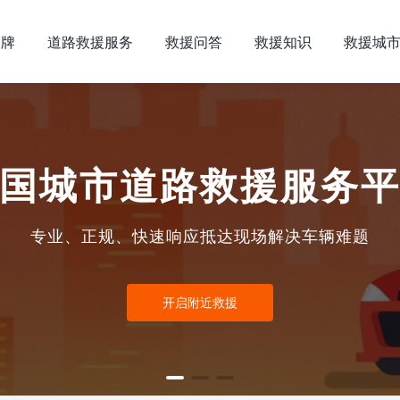
品牌
道路救援服务
救援问答
救援知识
救援城
国城市道路救援服务
专业、正规、快速响应抵达现场解决车辆难题
开启附近救援