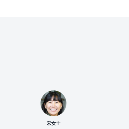
宋女士

我老伴在山区开车走错了路，走到无人
区没油了还下了雨天，幸好穿越者汽车道路
救援平台接到电话后立刻派人来支援，真是

太感谢了！