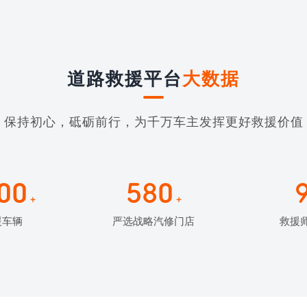
道路救援平台
大数据
保持初心，砥砺前行，为千万车主发挥更好救援价值
00
580
+
+
援车辆
严选战略汽修门店
救援