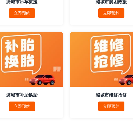
潞城市吊车救援
潞城市脱困救援
立即预约
立即预约
潞城市补胎换胎
潞城市维修抢修
立即预约
立即预约