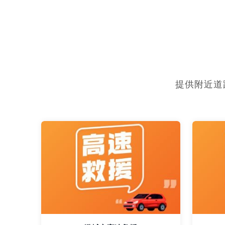
提供附近道