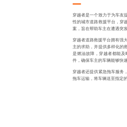
穿越者道路救援平台拥有强大
主的求助，并提供多样化的
是燃油故障，穿越者都能及
件，确保车主的车辆能够快
穿越者还提供紧急拖车服务
拖车运输，将车辆送至指定
道路救援车友宝贵评价