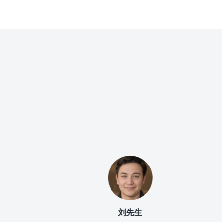
刘先生

上
我使用过几家道路救援平台，但是最满
很
意的还是穿越者汽车道路救援平台，他们的
解
服务非常专业，价格也很公道，绝对是物美

价廉的好选择！