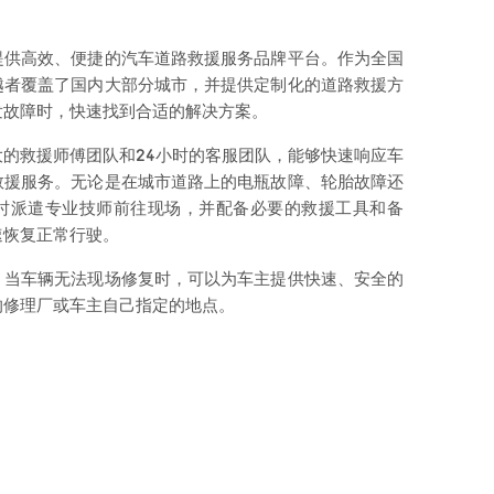
的救援师傅团队和24小时的客服团队，能够快速响应车
救援服务。无论是在城市道路上的电瓶故障、轮胎故障还
时派遣专业技师前往现场，并配备必要的救援工具和备
速恢复正常行驶。
，当车辆无法现场修复时，可以为车主提供快速、安全的
的修理厂或车主自己指定的地点。