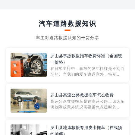
汽车道路救援知识
车主对道路救援认知的干货分享
罗山县事故救援拖车收费标准（全国统
一价格）
在日常出行中，事故的发生往往是不期而
至的。当我们的爱车遭遇意外，特别是在
市区内，救援拖车的服务就显得尤为重
要。然而，许多车主在选择拖车服务时，
对收费标准并不十分了解。穿越者救援详
罗山县高速公路救援拖车怎么收费
细解析一下市区事故救援拖车的收费标
高速公路救援拖车是在高速公路上因为车
准，以及在选用拖车服务时应注...
辆故障或意外情况需要紧急救援时的必备
工具。然而，对于许多司机来说，拖车的
收费一直是一个困扰。那么，高速公路救
援拖车究竟怎么收费呢? 一般来说，高速公
罗山县地库救援专用皮卡拖车（在线预
路救援拖车的收费标准是由当地交通管理
约师傅）