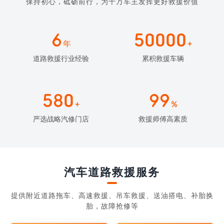
保持初心，砥砺前行，为千万车主发挥更好救援价值
6
50000
年
+
道路救援行业经验
累积救援车辆
580
99
+
%
严选战略汽修门店
救援师傅高素质
汽车道路救援服务
提供附近道路拖车、高速救援、吊车救援、送油搭电、补胎换
胎，故障抢修等