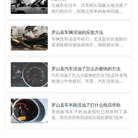
部门制定的。起步价通...
在城市生活中，汽车的出现极大地方便了
我们的出行，但随之而来的各种问题也让
人头痛不已。尤其是在繁忙的都市环境
中，地库停车成了一道难题。有时候，车
辆突然发生故障，或是不慎被困，在这种
罗山县车辆没油的应急方法
紧急情况下，我们需要一种高效可靠的救
车辆没有油是司机们，尤其是在长途旅行
援方式。而这时，地库救援专...
或者路程比较远的地方，很容易出现这种
状况。面对这样的情况，该怎么办呢?今天
小编给大家介绍一种应急方法——穿越者
道路救援微信小程序，可以帮您预约附近
的送油师傅，解决没油的紧急情况。 首
罗山县汽车没油了怎么办最快的方法
先，让我们来了解一下穿...
汽车没油了怎么办最快的方法?这是许多驾
驶者心中的疑问。毕竟，汽车没有油就无
法行驶，而且出现在偏远地区或夜晚更是
一件令人头痛的事情。幸运的是，现在有
一种新的解决方案——穿越者小程序。 穿
越者小程序是一款专门解决汽车没油问题
罗山县车半路没油了打什么电话求助
的在线服务平台。通过...
突然发现车子的油表指针已经跌到了最
低，而且还没有加油站出现在眼前?这种情
况下你该怎么办呢?这时候最好的方法就是
及时寻求帮助。如果你遇到这种情况，你
需要拨打什么电话求助呢?其实，你可以拨