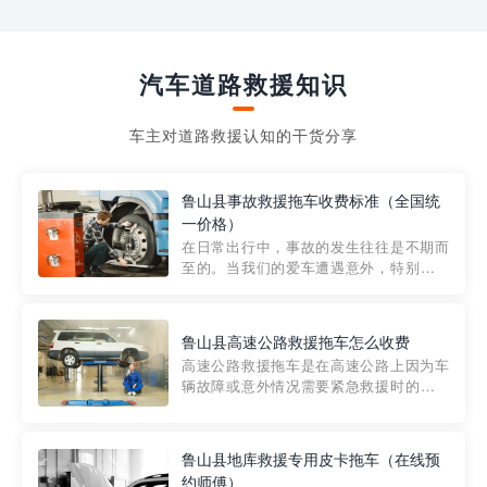
汽车道路救援知识
车主对道路救援认知的干货分享
鲁山县事故救援拖车收费标准（全国统
一价格）
在日常出行中，事故的发生往往是不期而
至的。当我们的爱车遭遇意外，特别是在
市区内，救援拖车的服务就显得尤为重
要。然而，许多车主在选择拖车服务时，
对收费标准并不十分了解。穿越者救援详
鲁山县高速公路救援拖车怎么收费
细解析一下市区事故救援拖车的收费标
高速公路救援拖车是在高速公路上因为车
准，以及在选用拖车服务时应注...
辆故障或意外情况需要紧急救援时的必备
工具。然而，对于许多司机来说，拖车的
收费一直是一个困扰。那么，高速公路救
援拖车究竟怎么收费呢? 一般来说，高速公
鲁山县地库救援专用皮卡拖车（在线预
路救援拖车的收费标准是由当地交通管理
约师傅）