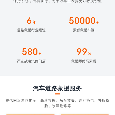
保持初心，砥砺前行，为千万车主发挥更好救援价值
6
50000
年
+
道路救援行业经验
累积救援车辆
580
99
+
%
严选战略汽修门店
救援师傅高素质
汽车道路救援服务
提供附近道路拖车、高速救援、吊车救援、送油搭电、补胎换
胎，故障抢修等