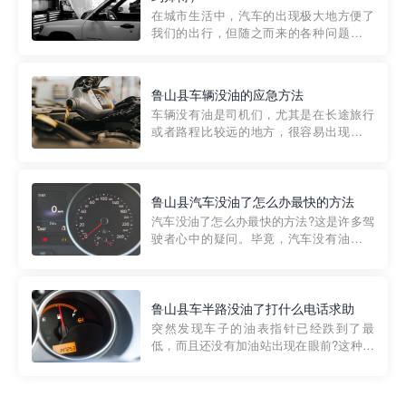
部门制定的。起步价通...
在城市生活中，汽车的出现极大地方便了
我们的出行，但随之而来的各种问题也让
人头痛不已。尤其是在繁忙的都市环境
中，地库停车成了一道难题。有时候，车
辆突然发生故障，或是不慎被困，在这种
鲁山县车辆没油的应急方法
紧急情况下，我们需要一种高效可靠的救
车辆没有油是司机们，尤其是在长途旅行
援方式。而这时，地库救援专...
或者路程比较远的地方，很容易出现这种
状况。面对这样的情况，该怎么办呢?今天
小编给大家介绍一种应急方法——穿越者
道路救援微信小程序，可以帮您预约附近
的送油师傅，解决没油的紧急情况。 首
鲁山县汽车没油了怎么办最快的方法
先，让我们来了解一下穿...
汽车没油了怎么办最快的方法?这是许多驾
驶者心中的疑问。毕竟，汽车没有油就无
法行驶，而且出现在偏远地区或夜晚更是
一件令人头痛的事情。幸运的是，现在有
一种新的解决方案——穿越者小程序。 穿
越者小程序是一款专门解决汽车没油问题
鲁山县车半路没油了打什么电话求助
的在线服务平台。通过...
突然发现车子的油表指针已经跌到了最
低，而且还没有加油站出现在眼前?这种情
况下你该怎么办呢?这时候最好的方法就是
及时寻求帮助。如果你遇到这种情况，你
需要拨打什么电话求助呢?其实，你可以拨