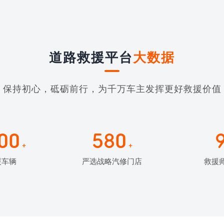
道路救援平台
大数据
保持初心，砥砺前行，为千万车主发挥更好救援价值
00
580
+
+
援车辆
严选战略汽修门店
救援