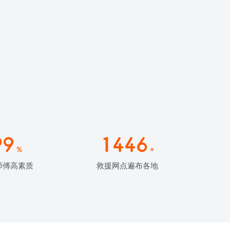
99
1446
%
+
师傅高素质
救援网点遍布各地