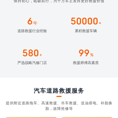
保持初心，砥砺前行，为千万车主发挥更好救援价值
6
50000
年
+
道路救援行业经验
累积救援车辆
580
99
+
%
严选战略汽修门店
救援师傅高素质
汽车道路救援服务
提供附近道路拖车、高速救援、吊车救援、送油搭电、补胎换
胎，故障抢修等