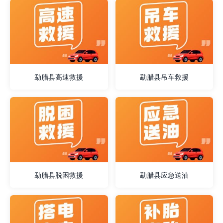
勐腊县高速救援
勐腊县吊车救援
勐腊县脱困救援
勐腊县应急送油