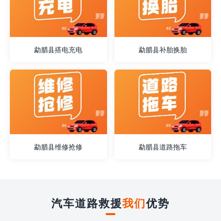
勐腊县搭电充电
勐腊县补胎换胎
勐腊县维修抢修
勐腊县道路拖车
汽车道路救援
我们
优势