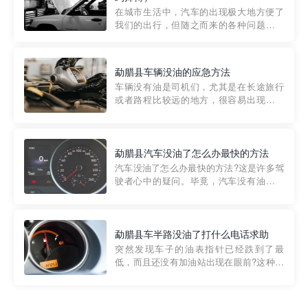
部门制定的。起步价通...
在城市生活中，汽车的出现极大地方便了
我们的出行，但随之而来的各种问题也让
人头痛不已。尤其是在繁忙的都市环境
中，地库停车成了一道难题。有时候，车
辆突然发生故障，或是不慎被困，在这种
勐腊县车辆没油的应急方法
紧急情况下，我们需要一种高效可靠的救
车辆没有油是司机们，尤其是在长途旅行
援方式。而这时，地库救援专...
或者路程比较远的地方，很容易出现这种
状况。面对这样的情况，该怎么办呢?今天
小编给大家介绍一种应急方法——穿越者
道路救援微信小程序，可以帮您预约附近
的送油师傅，解决没油的紧急情况。 首
勐腊县汽车没油了怎么办最快的方法
先，让我们来了解一下穿...
汽车没油了怎么办最快的方法?这是许多驾
驶者心中的疑问。毕竟，汽车没有油就无
法行驶，而且出现在偏远地区或夜晚更是
一件令人头痛的事情。幸运的是，现在有
一种新的解决方案——穿越者小程序。 穿
越者小程序是一款专门解决汽车没油问题
勐腊县车半路没油了打什么电话求助
的在线服务平台。通过...
突然发现车子的油表指针已经跌到了最
低，而且还没有加油站出现在眼前?这种情
况下你该怎么办呢?这时候最好的方法就是
及时寻求帮助。如果你遇到这种情况，你
需要拨打什么电话求助呢?其实，你可以拨