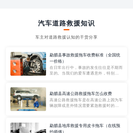
汽车道路救援知识
车主对道路救援认知的干货分享
勐腊县事故救援拖车收费标准（全国统
一价格）
在日常出行中，事故的发生往往是不期而
至的。当我们的爱车遭遇意外，特别是在
市区内，救援拖车的服务就显得尤为重
要。然而，许多车主在选择拖车服务时，
对收费标准并不十分了解。穿越者救援详
勐腊县高速公路救援拖车怎么收费
细解析一下市区事故救援拖车的收费标
高速公路救援拖车是在高速公路上因为车
准，以及在选用拖车服务时应注...
辆故障或意外情况需要紧急救援时的必备
工具。然而，对于许多司机来说，拖车的
收费一直是一个困扰。那么，高速公路救
援拖车究竟怎么收费呢? 一般来说，高速公
勐腊县地库救援专用皮卡拖车（在线预
路救援拖车的收费标准是由当地交通管理
约师傅）