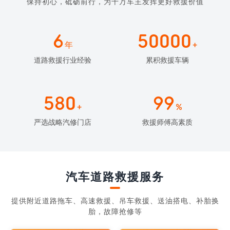
保持初心，砥砺前行，为千万车主发挥更好救援价值
6
50000
年
+
道路救援行业经验
累积救援车辆
580
99
+
%
严选战略汽修门店
救援师傅高素质
汽车道路救援服务
提供附近道路拖车、高速救援、吊车救援、送油搭电、补胎换
胎，故障抢修等