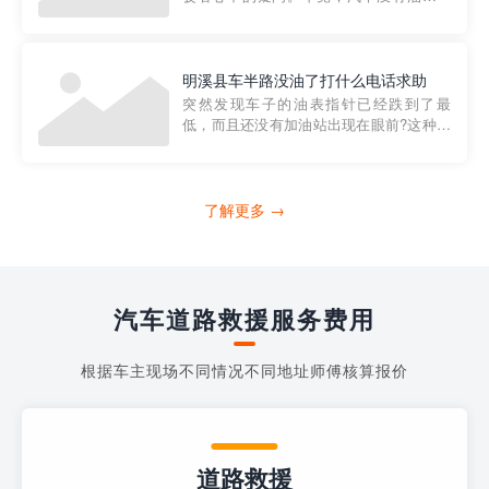
法行驶，而且出现在偏远地区或夜晚更是
一件令人头痛的事情。幸运的是，现在有
一种新的解决方案——穿越者小程序。 穿
越者小程序是一款专门解决汽车没油问题
明溪县车半路没油了打什么电话求助
的在线服务平台。通过...
突然发现车子的油表指针已经跌到了最
低，而且还没有加油站出现在眼前?这种情
况下你该怎么办呢?这时候最好的方法就是
及时寻求帮助。如果你遇到这种情况，你
需要拨打什么电话求助呢?其实，你可以拨
打4006363122请求送油人员来帮助你。
了解更多 →
当你的车子...
汽车道路救援服务费用
根据车主现场不同情况不同地址师傅核算报价
道路救援