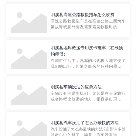
要。然而，许多车主在选择拖车服务时，
对收费标准并不十分了解。穿越者救援详
明溪县高速公路救援拖车怎么收费
细解析一下市区事故救援拖车的收费标
高速公路救援拖车是在高速公路上因为车
准，以及在选用拖车服务时应注...
辆故障或意外情况需要紧急救援时的必备
工具。然而，对于许多司机来说，拖车的
收费一直是一个困扰。那么，高速公路救
援拖车究竟怎么收费呢? 一般来说，高速公
明溪县地库救援专用皮卡拖车（在线预
路救援拖车的收费标准是由当地交通管理
约师傅）
部门制定的。起步价通...
在城市生活中，汽车的出现极大地方便了
我们的出行，但随之而来的各种问题也让
人头痛不已。尤其是在繁忙的都市环境
中，地库停车成了一道难题。有时候，车
辆突然发生故障，或是不慎被困，在这种
明溪县车辆没油的应急方法
紧急情况下，我们需要一种高效可靠的救
车辆没有油是司机们，尤其是在长途旅行
援方式。而这时，地库救援专...
或者路程比较远的地方，很容易出现这种
状况。面对这样的情况，该怎么办呢?今天
小编给大家介绍一种应急方法——穿越者
道路救援微信小程序，可以帮您预约附近
的送油师傅，解决没油的紧急情况。 首
明溪县汽车没油了怎么办最快的方法
先，让我们来了解一下穿...
汽车没油了怎么办最快的方法?这是许多驾
驶者心中的疑问。毕竟，汽车没有油就无