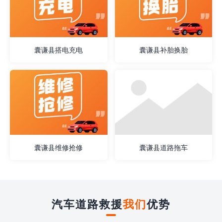
囊谦县搭电充电
囊谦县补胎换胎
囊谦县维修抢修
囊谦县道路拖车
汽车道路救援
我们
优势