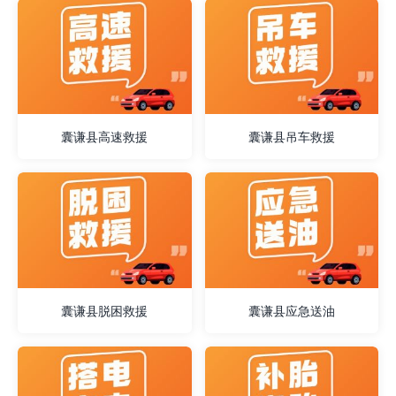
囊谦县高速救援
囊谦县吊车救援
囊谦县脱困救援
囊谦县应急送油