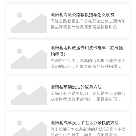
要。然而，许多车主在选择拖车服务时，
对收费标准并不十分了解。穿越者救援详
囊谦县高速公路救援拖车怎么收费
细解析一下市区事故救援拖车的收费标
高速公路救援拖车是在高速公路上因为车
准，以及在选用拖车服务时应注...
辆故障或意外情况需要紧急救援时的必备
工具。然而，对于许多司机来说，拖车的
收费一直是一个困扰。那么，高速公路救
援拖车究竟怎么收费呢? 一般来说，高速公
囊谦县地库救援专用皮卡拖车（在线预
路救援拖车的收费标准是由当地交通管理
约师傅）
部门制定的。起步价通...
在城市生活中，汽车的出现极大地方便了
我们的出行，但随之而来的各种问题也让
人头痛不已。尤其是在繁忙的都市环境
中，地库停车成了一道难题。有时候，车
辆突然发生故障，或是不慎被困，在这种
囊谦县车辆没油的应急方法
紧急情况下，我们需要一种高效可靠的救
车辆没有油是司机们，尤其是在长途旅行
援方式。而这时，地库救援专...
或者路程比较远的地方，很容易出现这种
状况。面对这样的情况，该怎么办呢?今天
小编给大家介绍一种应急方法——穿越者
道路救援微信小程序，可以帮您预约附近
的送油师傅，解决没油的紧急情况。 首
囊谦县汽车没油了怎么办最快的方法
先，让我们来了解一下穿...
汽车没油了怎么办最快的方法?这是许多驾
驶者心中的疑问。毕竟，汽车没有油就无