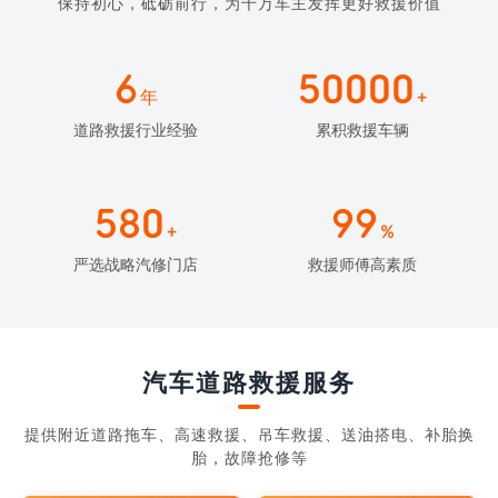
保持初心，砥砺前行，为千万车主发挥更好救援价值
6
50000
年
+
道路救援行业经验
累积救援车辆
580
99
+
%
严选战略汽修门店
救援师傅高素质
汽车道路救援服务
提供附近道路拖车、高速救援、吊车救援、送油搭电、补胎换
胎，故障抢修等