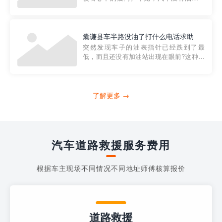
法行驶，而且出现在偏远地区或夜晚更是
一件令人头痛的事情。幸运的是，现在有
一种新的解决方案——穿越者小程序。 穿
越者小程序是一款专门解决汽车没油问题
囊谦县车半路没油了打什么电话求助
的在线服务平台。通过...
突然发现车子的油表指针已经跌到了最
低，而且还没有加油站出现在眼前?这种情
况下你该怎么办呢?这时候最好的方法就是
及时寻求帮助。如果你遇到这种情况，你
需要拨打什么电话求助呢?其实，你可以拨
打4006363122请求送油人员来帮助你。
了解更多 →
当你的车子...
汽车道路救援服务费用
根据车主现场不同情况不同地址师傅核算报价
道路救援