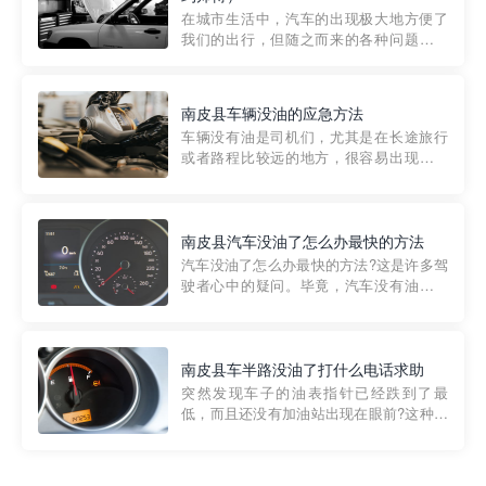
部门制定的。起步价通...
在城市生活中，汽车的出现极大地方便了
我们的出行，但随之而来的各种问题也让
人头痛不已。尤其是在繁忙的都市环境
中，地库停车成了一道难题。有时候，车
辆突然发生故障，或是不慎被困，在这种
南皮县车辆没油的应急方法
紧急情况下，我们需要一种高效可靠的救
车辆没有油是司机们，尤其是在长途旅行
援方式。而这时，地库救援专...
或者路程比较远的地方，很容易出现这种
状况。面对这样的情况，该怎么办呢?今天
小编给大家介绍一种应急方法——穿越者
道路救援微信小程序，可以帮您预约附近
的送油师傅，解决没油的紧急情况。 首
南皮县汽车没油了怎么办最快的方法
先，让我们来了解一下穿...
汽车没油了怎么办最快的方法?这是许多驾
驶者心中的疑问。毕竟，汽车没有油就无
法行驶，而且出现在偏远地区或夜晚更是
一件令人头痛的事情。幸运的是，现在有
一种新的解决方案——穿越者小程序。 穿
越者小程序是一款专门解决汽车没油问题
南皮县车半路没油了打什么电话求助
的在线服务平台。通过...
突然发现车子的油表指针已经跌到了最
低，而且还没有加油站出现在眼前?这种情
况下你该怎么办呢?这时候最好的方法就是
及时寻求帮助。如果你遇到这种情况，你
需要拨打什么电话求助呢?其实，你可以拨