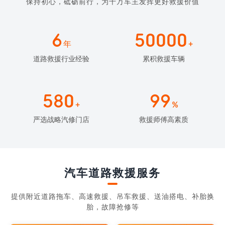
保持初心，砥砺前行，为千万车主发挥更好救援价值
6
50000
年
+
道路救援行业经验
累积救援车辆
580
99
+
%
严选战略汽修门店
救援师傅高素质
汽车道路救援服务
提供附近道路拖车、高速救援、吊车救援、送油搭电、补胎换
胎，故障抢修等