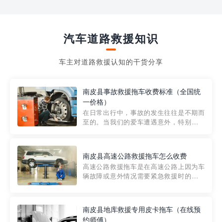
汽车道路救援知识
车主对道路救援认知的干货分享
南皮县事故救援拖车收费标准（全国统
一价格）
在日常出行中，事故的发生往往是不期而
至的。当我们的爱车遭遇意外，特别是在
市区内，救援拖车的服务就显得尤为重
要。然而，许多车主在选择拖车服务时，
对收费标准并不十分了解。穿越者救援详
南皮县高速公路救援拖车怎么收费
细解析一下市区事故救援拖车的收费标
高速公路救援拖车是在高速公路上因为车
准，以及在选用拖车服务时应注...
辆故障或意外情况需要紧急救援时的必备
工具。然而，对于许多司机来说，拖车的
收费一直是一个困扰。那么，高速公路救
援拖车究竟怎么收费呢? 一般来说，高速公
南皮县地库救援专用皮卡拖车（在线预
路救援拖车的收费标准是由当地交通管理
约师傅）