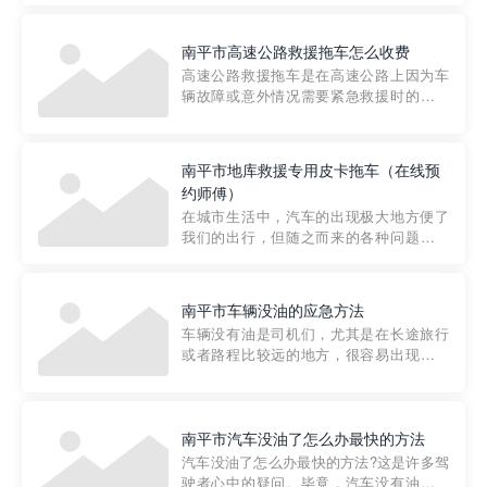
要。然而，许多车主在选择拖车服务时，
对收费标准并不十分了解。穿越者救援详
南平市高速公路救援拖车怎么收费
细解析一下市区事故救援拖车的收费标
高速公路救援拖车是在高速公路上因为车
准，以及在选用拖车服务时应注...
辆故障或意外情况需要紧急救援时的必备
工具。然而，对于许多司机来说，拖车的
收费一直是一个困扰。那么，高速公路救
援拖车究竟怎么收费呢? 一般来说，高速公
南平市地库救援专用皮卡拖车（在线预
路救援拖车的收费标准是由当地交通管理
约师傅）
部门制定的。起步价通...
在城市生活中，汽车的出现极大地方便了
我们的出行，但随之而来的各种问题也让
人头痛不已。尤其是在繁忙的都市环境
中，地库停车成了一道难题。有时候，车
辆突然发生故障，或是不慎被困，在这种
南平市车辆没油的应急方法
紧急情况下，我们需要一种高效可靠的救
车辆没有油是司机们，尤其是在长途旅行
援方式。而这时，地库救援专...
或者路程比较远的地方，很容易出现这种
状况。面对这样的情况，该怎么办呢?今天
小编给大家介绍一种应急方法——穿越者
道路救援微信小程序，可以帮您预约附近
的送油师傅，解决没油的紧急情况。 首
南平市汽车没油了怎么办最快的方法
先，让我们来了解一下穿...
汽车没油了怎么办最快的方法?这是许多驾
驶者心中的疑问。毕竟，汽车没有油就无