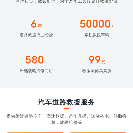
保持初心，砥砺前行，为千万车主发挥更好救援价值
6
50000
年
+
道路救援行业经验
累积救援车辆
580
99
+
%
严选战略汽修门店
救援师傅高素质
汽车道路救援服务
提供附近道路拖车、高速救援、吊车救援、送油搭电、补胎换
胎，故障抢修等