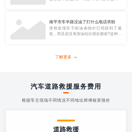
法行驶，而且出现在偏远地区或夜晚更是
一件令人头痛的事情。幸运的是，现在有
一种新的解决方案——穿越者小程序。 穿
越者小程序是一款专门解决汽车没油问题
南平市车半路没油了打什么电话求助
的在线服务平台。通过...
突然发现车子的油表指针已经跌到了最
低，而且还没有加油站出现在眼前?这种情
况下你该怎么办呢?这时候最好的方法就是
及时寻求帮助。如果你遇到这种情况，你
需要拨打什么电话求助呢?其实，你可以拨
打4006363122请求送油人员来帮助你。
了解更多 →
当你的车子...
汽车道路救援服务费用
根据车主现场不同情况不同地址师傅核算报价
道路救援