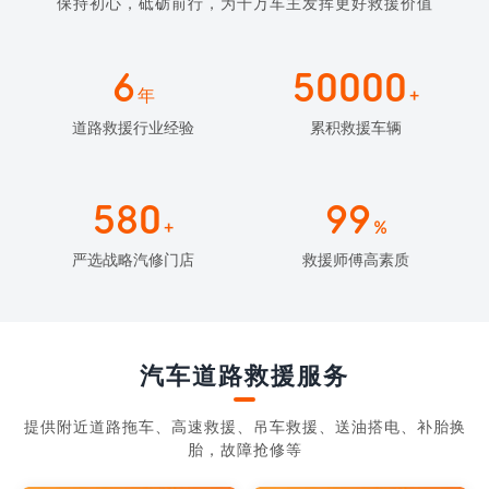
保持初心，砥砺前行，为千万车主发挥更好救援价值
6
50000
年
+
道路救援行业经验
累积救援车辆
580
99
+
%
严选战略汽修门店
救援师傅高素质
汽车道路救援服务
提供附近道路拖车、高速救援、吊车救援、送油搭电、补胎换
胎，故障抢修等