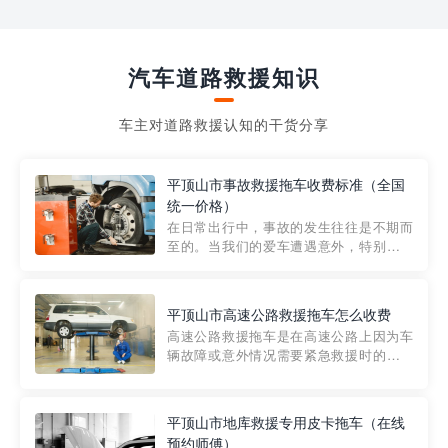
汽车道路救援知识
车主对道路救援认知的干货分享
平顶山市事故救援拖车收费标准（全国
统一价格）
在日常出行中，事故的发生往往是不期而
至的。当我们的爱车遭遇意外，特别是在
市区内，救援拖车的服务就显得尤为重
要。然而，许多车主在选择拖车服务时，
对收费标准并不十分了解。穿越者救援详
平顶山市高速公路救援拖车怎么收费
细解析一下市区事故救援拖车的收费标
高速公路救援拖车是在高速公路上因为车
准，以及在选用拖车服务时应注...
辆故障或意外情况需要紧急救援时的必备
工具。然而，对于许多司机来说，拖车的
收费一直是一个困扰。那么，高速公路救
援拖车究竟怎么收费呢? 一般来说，高速公
平顶山市地库救援专用皮卡拖车（在线
路救援拖车的收费标准是由当地交通管理
预约师傅）