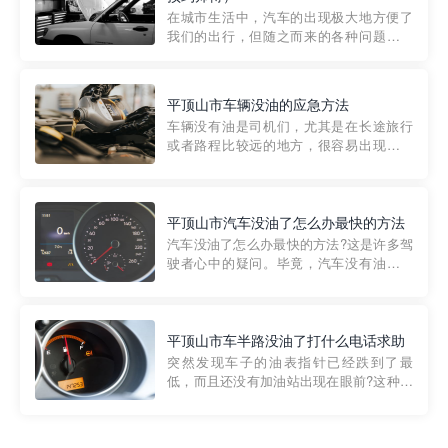
部门制定的。起步价通...
在城市生活中，汽车的出现极大地方便了
我们的出行，但随之而来的各种问题也让
人头痛不已。尤其是在繁忙的都市环境
中，地库停车成了一道难题。有时候，车
辆突然发生故障，或是不慎被困，在这种
平顶山市车辆没油的应急方法
紧急情况下，我们需要一种高效可靠的救
车辆没有油是司机们，尤其是在长途旅行
援方式。而这时，地库救援专...
或者路程比较远的地方，很容易出现这种
状况。面对这样的情况，该怎么办呢?今天
小编给大家介绍一种应急方法——穿越者
道路救援微信小程序，可以帮您预约附近
的送油师傅，解决没油的紧急情况。 首
平顶山市汽车没油了怎么办最快的方法
先，让我们来了解一下穿...
汽车没油了怎么办最快的方法?这是许多驾
驶者心中的疑问。毕竟，汽车没有油就无
法行驶，而且出现在偏远地区或夜晚更是
一件令人头痛的事情。幸运的是，现在有
一种新的解决方案——穿越者小程序。 穿
越者小程序是一款专门解决汽车没油问题
平顶山市车半路没油了打什么电话求助
的在线服务平台。通过...
突然发现车子的油表指针已经跌到了最
低，而且还没有加油站出现在眼前?这种情
况下你该怎么办呢?这时候最好的方法就是
及时寻求帮助。如果你遇到这种情况，你
需要拨打什么电话求助呢?其实，你可以拨