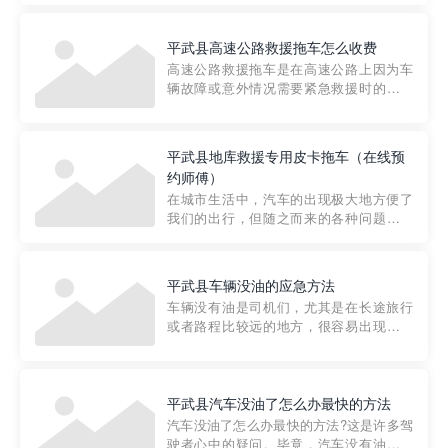
要。然而，许多车主在选择拖车服务时，
对收费标准并不十分了解。穿越者救援详
平武县高速公路救援拖车怎么收费
细解析一下市区事故救援拖车的收费标
高速公路救援拖车是在高速公路上因为车
准，以及在选用拖车服务时应注...
辆故障或意外情况需要紧急救援时的必备
工具。然而，对于许多司机来说，拖车的
收费一直是一个困扰。那么，高速公路救
援拖车究竟怎么收费呢? 一般来说，高速公
平武县地库救援专用皮卡拖车（在线预
路救援拖车的收费标准是由当地交通管理
约师傅）
部门制定的。起步价通...
在城市生活中，汽车的出现极大地方便了
我们的出行，但随之而来的各种问题也让
人头痛不已。尤其是在繁忙的都市环境
中，地库停车成了一道难题。有时候，车
辆突然发生故障，或是不慎被困，在这种
平武县车辆没油的应急方法
紧急情况下，我们需要一种高效可靠的救
车辆没有油是司机们，尤其是在长途旅行
援方式。而这时，地库救援专...
或者路程比较远的地方，很容易出现这种
状况。面对这样的情况，该怎么办呢?今天
小编给大家介绍一种应急方法——穿越者
道路救援微信小程序，可以帮您预约附近
的送油师傅，解决没油的紧急情况。 首
平武县汽车没油了怎么办最快的方法
先，让我们来了解一下穿...
汽车没油了怎么办最快的方法?这是许多驾
驶者心中的疑问。毕竟，汽车没有油就无