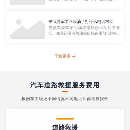
法行驶，而且出现在偏远地区或夜晚更是
一件令人头痛的事情。幸运的是，现在有
一种新的解决方案——穿越者小程序。 穿
越者小程序是一款专门解决汽车没油问题
平武县车半路没油了打什么电话求助
的在线服务平台。通过...
突然发现车子的油表指针已经跌到了最
低，而且还没有加油站出现在眼前?这种情
况下你该怎么办呢?这时候最好的方法就是
及时寻求帮助。如果你遇到这种情况，你
需要拨打什么电话求助呢?其实，你可以拨
打4006363122请求送油人员来帮助你。
了解更多 →
当你的车子...
汽车道路救援服务费用
根据车主现场不同情况不同地址师傅核算报价
道路救援