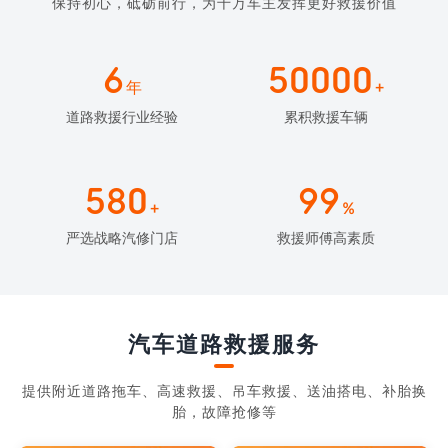
保持初心，砥砺前行，为千万车主发挥更好救援价值
6
50000
年
+
道路救援行业经验
累积救援车辆
580
99
+
%
严选战略汽修门店
救援师傅高素质
汽车道路救援服务
提供附近道路拖车、高速救援、吊车救援、送油搭电、补胎换
胎，故障抢修等