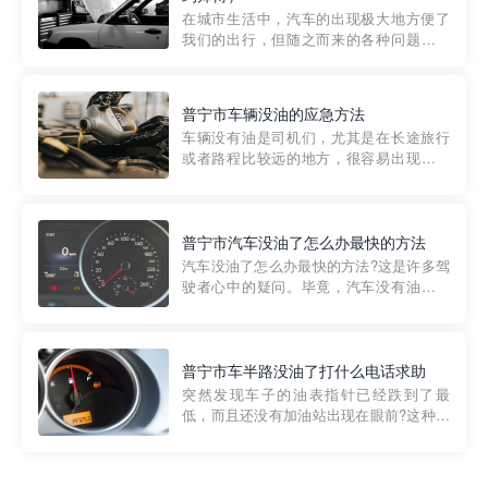
部门制定的。起步价通...
在城市生活中，汽车的出现极大地方便了
我们的出行，但随之而来的各种问题也让
人头痛不已。尤其是在繁忙的都市环境
中，地库停车成了一道难题。有时候，车
辆突然发生故障，或是不慎被困，在这种
普宁市车辆没油的应急方法
紧急情况下，我们需要一种高效可靠的救
车辆没有油是司机们，尤其是在长途旅行
援方式。而这时，地库救援专...
或者路程比较远的地方，很容易出现这种
状况。面对这样的情况，该怎么办呢?今天
小编给大家介绍一种应急方法——穿越者
道路救援微信小程序，可以帮您预约附近
的送油师傅，解决没油的紧急情况。 首
普宁市汽车没油了怎么办最快的方法
先，让我们来了解一下穿...
汽车没油了怎么办最快的方法?这是许多驾
驶者心中的疑问。毕竟，汽车没有油就无
法行驶，而且出现在偏远地区或夜晚更是
一件令人头痛的事情。幸运的是，现在有
一种新的解决方案——穿越者小程序。 穿
越者小程序是一款专门解决汽车没油问题
普宁市车半路没油了打什么电话求助
的在线服务平台。通过...
突然发现车子的油表指针已经跌到了最
低，而且还没有加油站出现在眼前?这种情
况下你该怎么办呢?这时候最好的方法就是
及时寻求帮助。如果你遇到这种情况，你
需要拨打什么电话求助呢?其实，你可以拨