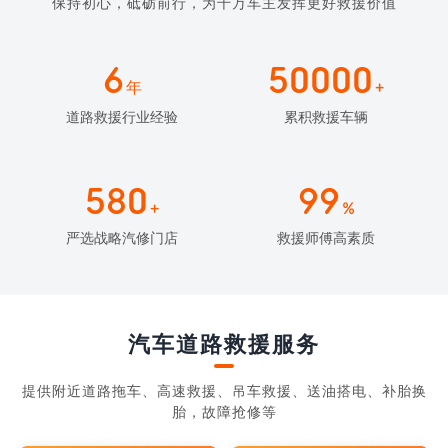
保持初心，砥砺前行，为千万车主发挥更好救援价值
6
50000
年
+
道路救援行业经验
累积救援车辆
580
99
+
%
严选战略汽修门店
救援师傅高素质
汽车道路救援服务
提供附近道路拖车、高速救援、吊车救援、送油搭电、补胎换
胎，故障抢修等