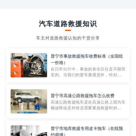
汽车道路救援知识
车主对道路救援认知的干货分享
普宁市事故救援拖车收费标准（全国统
一价格）
在日常出行中，事故的发生往往是不期而
至的。当我们的爱车遭遇意外，特别是在
市区内，救援拖车的服务就显得尤为重
要。然而，许多车主在选择拖车服务时，
对收费标准并不十分了解。穿越者救援详
普宁市高速公路救援拖车怎么收费
细解析一下市区事故救援拖车的收费标
高速公路救援拖车是在高速公路上因为车
准，以及在选用拖车服务时应注...
辆故障或意外情况需要紧急救援时的必备
工具。然而，对于许多司机来说，拖车的
收费一直是一个困扰。那么，高速公路救
援拖车究竟怎么收费呢? 一般来说，高速公
普宁市地库救援专用皮卡拖车（在线预
路救援拖车的收费标准是由当地交通管理
约师傅）