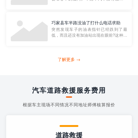
法行驶，而且出现在偏远地区或夜晚更是
一件令人头痛的事情。幸运的是，现在有
一种新的解决方案——穿越者小程序。 穿
越者小程序是一款专门解决汽车没油问题
巧家县车半路没油了打什么电话求助
的在线服务平台。通过...
突然发现车子的油表指针已经跌到了最
低，而且还没有加油站出现在眼前?这种情
况下你该怎么办呢?这时候最好的方法就是
及时寻求帮助。如果你遇到这种情况，你
需要拨打什么电话求助呢?其实，你可以拨
打4006363122请求送油人员来帮助你。
了解更多 →
当你的车子...
汽车道路救援服务费用
根据车主现场不同情况不同地址师傅核算报价
道路救援