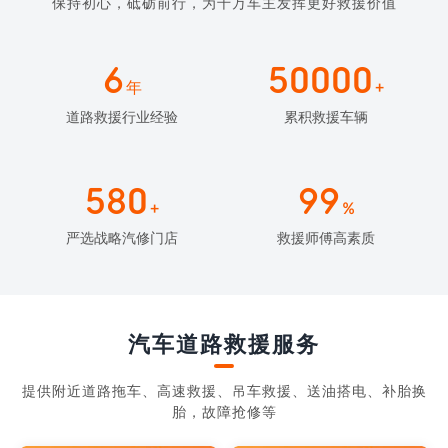
保持初心，砥砺前行，为千万车主发挥更好救援价值
6
50000
年
+
道路救援行业经验
累积救援车辆
580
99
+
%
严选战略汽修门店
救援师傅高素质
汽车道路救援服务
提供附近道路拖车、高速救援、吊车救援、送油搭电、补胎换
胎，故障抢修等