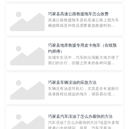
要。然而，许多车主在选择拖车服务时，
对收费标准并不十分了解。穿越者救援详
巧家县高速公路救援拖车怎么收费
细解析一下市区事故救援拖车的收费标
高速公路救援拖车是在高速公路上因为车
准，以及在选用拖车服务时应注...
辆故障或意外情况需要紧急救援时的必备
工具。然而，对于许多司机来说，拖车的
收费一直是一个困扰。那么，高速公路救
援拖车究竟怎么收费呢? 一般来说，高速公
巧家县地库救援专用皮卡拖车（在线预
路救援拖车的收费标准是由当地交通管理
约师傅）
部门制定的。起步价通...
在城市生活中，汽车的出现极大地方便了
我们的出行，但随之而来的各种问题也让
人头痛不已。尤其是在繁忙的都市环境
中，地库停车成了一道难题。有时候，车
辆突然发生故障，或是不慎被困，在这种
巧家县车辆没油的应急方法
紧急情况下，我们需要一种高效可靠的救
车辆没有油是司机们，尤其是在长途旅行
援方式。而这时，地库救援专...
或者路程比较远的地方，很容易出现这种
状况。面对这样的情况，该怎么办呢?今天
小编给大家介绍一种应急方法——穿越者
道路救援微信小程序，可以帮您预约附近
的送油师傅，解决没油的紧急情况。 首
巧家县汽车没油了怎么办最快的方法
先，让我们来了解一下穿...
汽车没油了怎么办最快的方法?这是许多驾
驶者心中的疑问。毕竟，汽车没有油就无