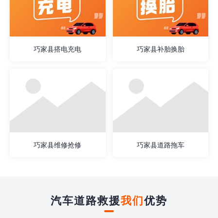
巧家县搭电充电
巧家县补胎换胎
巧家县维修抢修
巧家县道路拖车
汽车道路救援
我们
优势