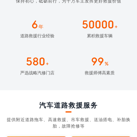
保持初心，砥砺前行，为千万车主发挥更好救援价值
6
50000
年
+
道路救援行业经验
累积救援车辆
580
99
+
%
严选战略汽修门店
救援师傅高素质
汽车道路救援服务
提供附近道路拖车、高速救援、吊车救援、送油搭电、补胎换
胎，故障抢修等