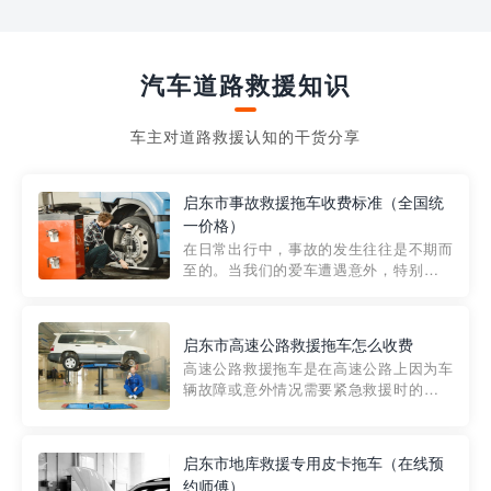
汽车道路救援知识
车主对道路救援认知的干货分享
启东市事故救援拖车收费标准（全国统
一价格）
在日常出行中，事故的发生往往是不期而
至的。当我们的爱车遭遇意外，特别是在
市区内，救援拖车的服务就显得尤为重
要。然而，许多车主在选择拖车服务时，
对收费标准并不十分了解。穿越者救援详
启东市高速公路救援拖车怎么收费
细解析一下市区事故救援拖车的收费标
高速公路救援拖车是在高速公路上因为车
准，以及在选用拖车服务时应注...
辆故障或意外情况需要紧急救援时的必备
工具。然而，对于许多司机来说，拖车的
收费一直是一个困扰。那么，高速公路救
援拖车究竟怎么收费呢? 一般来说，高速公
启东市地库救援专用皮卡拖车（在线预
路救援拖车的收费标准是由当地交通管理
约师傅）