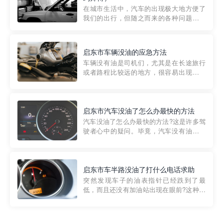
部门制定的。起步价通...
在城市生活中，汽车的出现极大地方便了
我们的出行，但随之而来的各种问题也让
人头痛不已。尤其是在繁忙的都市环境
中，地库停车成了一道难题。有时候，车
辆突然发生故障，或是不慎被困，在这种
启东市车辆没油的应急方法
紧急情况下，我们需要一种高效可靠的救
车辆没有油是司机们，尤其是在长途旅行
援方式。而这时，地库救援专...
或者路程比较远的地方，很容易出现这种
状况。面对这样的情况，该怎么办呢?今天
小编给大家介绍一种应急方法——穿越者
道路救援微信小程序，可以帮您预约附近
的送油师傅，解决没油的紧急情况。 首
启东市汽车没油了怎么办最快的方法
先，让我们来了解一下穿...
汽车没油了怎么办最快的方法?这是许多驾
驶者心中的疑问。毕竟，汽车没有油就无
法行驶，而且出现在偏远地区或夜晚更是
一件令人头痛的事情。幸运的是，现在有
一种新的解决方案——穿越者小程序。 穿
越者小程序是一款专门解决汽车没油问题
启东市车半路没油了打什么电话求助
的在线服务平台。通过...
突然发现车子的油表指针已经跌到了最
低，而且还没有加油站出现在眼前?这种情
况下你该怎么办呢?这时候最好的方法就是
及时寻求帮助。如果你遇到这种情况，你
需要拨打什么电话求助呢?其实，你可以拨