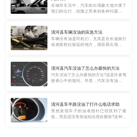
部门制定的。起步价通...
在城市生活中，汽车的出现极大地方便了
我们的出行，但随之而来的各种问题也让
人头痛不已。尤其是在繁忙的都市环境
中，地库停车成了一道难题。有时候，车
辆突然发生故障，或是不慎被困，在这种
清河县车辆没油的应急方法
紧急情况下，我们需要一种高效可靠的救
车辆没有油是司机们，尤其是在长途旅行
援方式。而这时，地库救援专...
或者路程比较远的地方，很容易出现这种
状况。面对这样的情况，该怎么办呢?今天
小编给大家介绍一种应急方法——穿越者
道路救援微信小程序，可以帮您预约附近
的送油师傅，解决没油的紧急情况。 首
清河县汽车没油了怎么办最快的方法
先，让我们来了解一下穿...
汽车没油了怎么办最快的方法?这是许多驾
驶者心中的疑问。毕竟，汽车没有油就无
法行驶，而且出现在偏远地区或夜晚更是
一件令人头痛的事情。幸运的是，现在有
一种新的解决方案——穿越者小程序。 穿
越者小程序是一款专门解决汽车没油问题
清河县车半路没油了打什么电话求助
的在线服务平台。通过...
突然发现车子的油表指针已经跌到了最
低，而且还没有加油站出现在眼前?这种情
况下你该怎么办呢?这时候最好的方法就是
及时寻求帮助。如果你遇到这种情况，你
需要拨打什么电话求助呢?其实，你可以拨