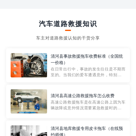
汽车道路救援知识
车主对道路救援认知的干货分享
清河县事故救援拖车收费标准（全国统
一价格）
在日常出行中，事故的发生往往是不期而
至的。当我们的爱车遭遇意外，特别是在
市区内，救援拖车的服务就显得尤为重
要。然而，许多车主在选择拖车服务时，
对收费标准并不十分了解。穿越者救援详
清河县高速公路救援拖车怎么收费
细解析一下市区事故救援拖车的收费标
高速公路救援拖车是在高速公路上因为车
准，以及在选用拖车服务时应注...
辆故障或意外情况需要紧急救援时的必备
工具。然而，对于许多司机来说，拖车的
收费一直是一个困扰。那么，高速公路救
援拖车究竟怎么收费呢? 一般来说，高速公
清河县地库救援专用皮卡拖车（在线预
路救援拖车的收费标准是由当地交通管理
约师傅）