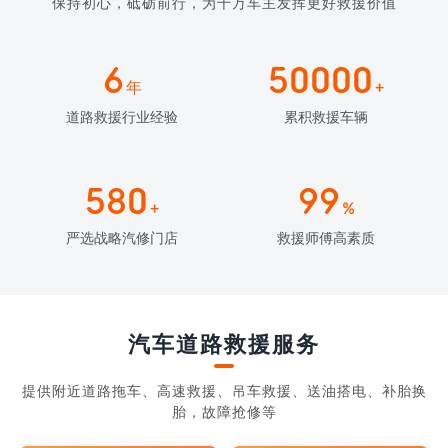
保持初心，砥砺前行，为千万车主发挥更好救援价值
6
50000
年
+
道路救援行业经验
累积救援车辆
580
99
+
%
严选战略汽修门店
救援师傅高素质
汽车道路救援服务
提供附近道路拖车、高速救援、吊车救援、送油搭电、补胎换
胎，故障抢修等