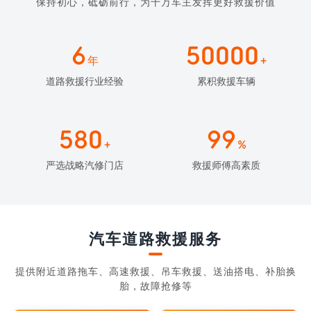
保持初心，砥砺前行，为千万车主发挥更好救援价值
6
50000
年
+
道路救援行业经验
累积救援车辆
580
99
+
%
严选战略汽修门店
救援师傅高素质
汽车道路救援服务
提供附近道路拖车、高速救援、吊车救援、送油搭电、补胎换
胎，故障抢修等