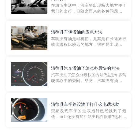
部门制定的。起步价通...
在城市生活中，汽车的出现极大地方便了
我们的出行，但随之而来的各种问题也让
人头痛不已。尤其是在繁忙的都市环境
中，地库停车成了一道难题。有时候，车
辆突然发生故障，或是不慎被困，在这种
清徐县车辆没油的应急方法
紧急情况下，我们需要一种高效可靠的救
车辆没有油是司机们，尤其是在长途旅行
援方式。而这时，地库救援专...
或者路程比较远的地方，很容易出现这种
状况。面对这样的情况，该怎么办呢?今天
小编给大家介绍一种应急方法——穿越者
道路救援微信小程序，可以帮您预约附近
的送油师傅，解决没油的紧急情况。 首
清徐县汽车没油了怎么办最快的方法
先，让我们来了解一下穿...
汽车没油了怎么办最快的方法?这是许多驾
驶者心中的疑问。毕竟，汽车没有油就无
法行驶，而且出现在偏远地区或夜晚更是
一件令人头痛的事情。幸运的是，现在有
一种新的解决方案——穿越者小程序。 穿
越者小程序是一款专门解决汽车没油问题
清徐县车半路没油了打什么电话求助
的在线服务平台。通过...
突然发现车子的油表指针已经跌到了最
低，而且还没有加油站出现在眼前?这种情
况下你该怎么办呢?这时候最好的方法就是
及时寻求帮助。如果你遇到这种情况，你
需要拨打什么电话求助呢?其实，你可以拨