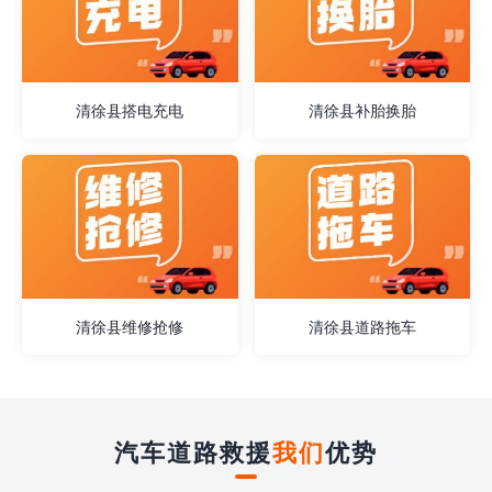
清徐县搭电充电
清徐县补胎换胎
清徐县维修抢修
清徐县道路拖车
汽车道路救援
我们
优势