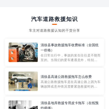
汽车道路救援知识
车主对道路救援认知的干货分享
清徐县事故救援拖车收费标准（全国统
一价格）
在日常出行中，事故的发生往往是不期而
至的。当我们的爱车遭遇意外，特别是在
市区内，救援拖车的服务就显得尤为重
要。然而，许多车主在选择拖车服务时，
对收费标准并不十分了解。穿越者救援详
清徐县高速公路救援拖车怎么收费
细解析一下市区事故救援拖车的收费标
高速公路救援拖车是在高速公路上因为车
准，以及在选用拖车服务时应注...
辆故障或意外情况需要紧急救援时的必备
工具。然而，对于许多司机来说，拖车的
收费一直是一个困扰。那么，高速公路救
援拖车究竟怎么收费呢? 一般来说，高速公
清徐县地库救援专用皮卡拖车（在线预
路救援拖车的收费标准是由当地交通管理
约师傅）