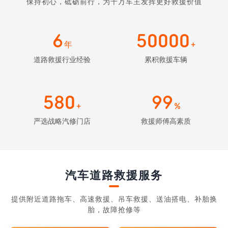
保持初心，砥砺前行，为千万车主发挥更好救援价值
6
50000
年
+
道路救援行业经验
累积救援车辆
580
99
+
%
严选战略汽修门店
救援师傅高素质
汽车道路救援服务
提供附近道路拖车、高速救援、吊车救援、送油搭电、补胎换
胎，故障抢修等