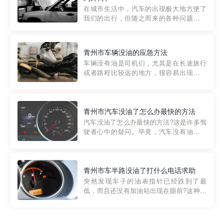
部门制定的。起步价通...
在城市生活中，汽车的出现极大地方便了
我们的出行，但随之而来的各种问题也让
人头痛不已。尤其是在繁忙的都市环境
中，地库停车成了一道难题。有时候，车
辆突然发生故障，或是不慎被困，在这种
青州市车辆没油的应急方法
紧急情况下，我们需要一种高效可靠的救
车辆没有油是司机们，尤其是在长途旅行
援方式。而这时，地库救援专...
或者路程比较远的地方，很容易出现这种
状况。面对这样的情况，该怎么办呢?今天
小编给大家介绍一种应急方法——穿越者
道路救援微信小程序，可以帮您预约附近
的送油师傅，解决没油的紧急情况。 首
青州市汽车没油了怎么办最快的方法
先，让我们来了解一下穿...
汽车没油了怎么办最快的方法?这是许多驾
驶者心中的疑问。毕竟，汽车没有油就无
法行驶，而且出现在偏远地区或夜晚更是
一件令人头痛的事情。幸运的是，现在有
一种新的解决方案——穿越者小程序。 穿
越者小程序是一款专门解决汽车没油问题
青州市车半路没油了打什么电话求助
的在线服务平台。通过...
突然发现车子的油表指针已经跌到了最
低，而且还没有加油站出现在眼前?这种情
况下你该怎么办呢?这时候最好的方法就是
及时寻求帮助。如果你遇到这种情况，你
需要拨打什么电话求助呢?其实，你可以拨