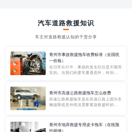
汽车道路救援知识
车主对道路救援认知的干货分享
青州市事故救援拖车收费标准（全国统
一价格）
在日常出行中，事故的发生往往是不期而
至的。当我们的爱车遭遇意外，特别是在
市区内，救援拖车的服务就显得尤为重
要。然而，许多车主在选择拖车服务时，
对收费标准并不十分了解。穿越者救援详
青州市高速公路救援拖车怎么收费
细解析一下市区事故救援拖车的收费标
高速公路救援拖车是在高速公路上因为车
准，以及在选用拖车服务时应注...
辆故障或意外情况需要紧急救援时的必备
工具。然而，对于许多司机来说，拖车的
收费一直是一个困扰。那么，高速公路救
援拖车究竟怎么收费呢? 一般来说，高速公
青州市地库救援专用皮卡拖车（在线预
路救援拖车的收费标准是由当地交通管理
约师傅）