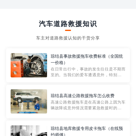
汽车道路救援知识
车主对道路救援认知的干货分享
琼结县事故救援拖车收费标准（全国统
一价格）
在日常出行中，事故的发生往往是不期而
至的。当我们的爱车遭遇意外，特别是在
市区内，救援拖车的服务就显得尤为重
要。然而，许多车主在选择拖车服务时，
对收费标准并不十分了解。穿越者救援详
琼结县高速公路救援拖车怎么收费
细解析一下市区事故救援拖车的收费标
高速公路救援拖车是在高速公路上因为车
准，以及在选用拖车服务时应注...
辆故障或意外情况需要紧急救援时的必备
工具。然而，对于许多司机来说，拖车的
收费一直是一个困扰。那么，高速公路救
援拖车究竟怎么收费呢? 一般来说，高速公
琼结县地库救援专用皮卡拖车（在线预
路救援拖车的收费标准是由当地交通管理
约师傅）