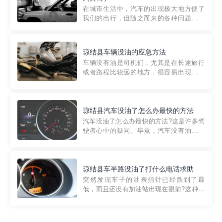
部门制定的。起步价通...
在城市生活中，汽车的出现极大地方便了
我们的出行，但随之而来的各种问题也让
人头痛不已。尤其是在繁忙的都市环境
中，地库停车成了一道难题。有时候，车
辆突然发生故障，或是不慎被困，在这种
琼结县车辆没油的应急方法
紧急情况下，我们需要一种高效可靠的救
车辆没有油是司机们，尤其是在长途旅行
援方式。而这时，地库救援专...
或者路程比较远的地方，很容易出现这种
状况。面对这样的情况，该怎么办呢?今天
小编给大家介绍一种应急方法——穿越者
道路救援微信小程序，可以帮您预约附近
的送油师傅，解决没油的紧急情况。 首
琼结县汽车没油了怎么办最快的方法
先，让我们来了解一下穿...
汽车没油了怎么办最快的方法?这是许多驾
驶者心中的疑问。毕竟，汽车没有油就无
法行驶，而且出现在偏远地区或夜晚更是
一件令人头痛的事情。幸运的是，现在有
一种新的解决方案——穿越者小程序。 穿
越者小程序是一款专门解决汽车没油问题
琼结县车半路没油了打什么电话求助
的在线服务平台。通过...
突然发现车子的油表指针已经跌到了最
低，而且还没有加油站出现在眼前?这种情
况下你该怎么办呢?这时候最好的方法就是
及时寻求帮助。如果你遇到这种情况，你
需要拨打什么电话求助呢?其实，你可以拨