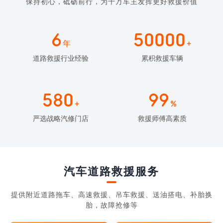
保持初心，砥砺前行，为千万车主发挥更好救援价值
6
50000
年
+
道路救援行业经验
累积救援车辆
580
99
+
%
严选战略汽修门店
救援师傅高素质
汽车道路救援服务
提供附近道路拖车、高速救援、吊车救援、送油搭电、补胎换
胎，故障抢修等