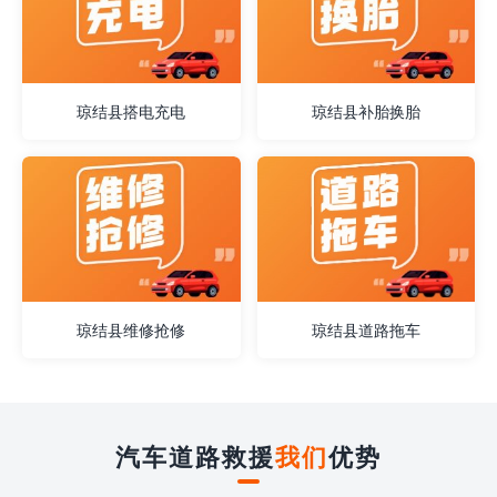
琼结县搭电充电
琼结县补胎换胎
琼结县维修抢修
琼结县道路拖车
汽车道路救援
我们
优势