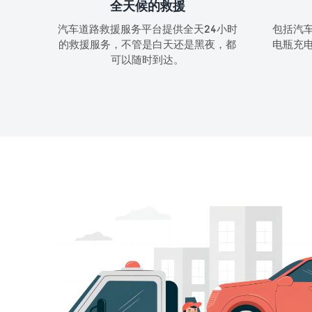
全天候的救援
汽车道路救援服务平台提供全天24小时
包括汽
的救援服务，不管是白天还是黑夜，都
电瓶充
可以随时到达。