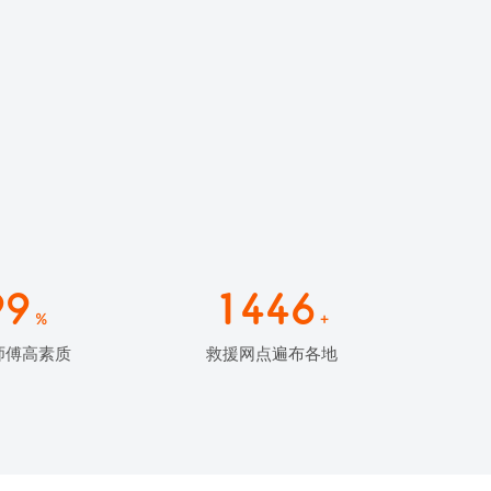
99
1446
%
+
师傅高素质
救援网点遍布各地