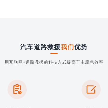
汽车道路救援
我们
优势
用互联网+道路救援的科技方式提高车主应急效率

