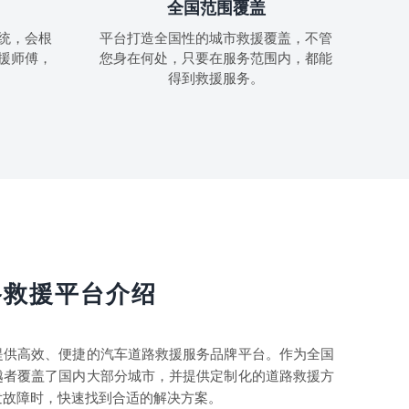
全国范围覆盖
统，会根
平台打造全国性的城市救援覆盖，不管
援师傅，
您身在何处，只要在服务范围内，都能
得到救援服务。
路救援平台介绍
提供高效、便捷的汽车道路救援服务品牌平台。作为全国
越者覆盖了国内大部分城市，并提供定制化的道路救援方
发故障时，快速找到合适的解决方案。