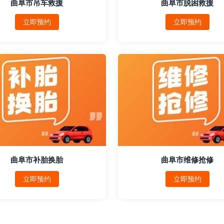
曲阜市吊车救援
曲阜市脱困救援
立即预约
立即预约
曲阜市补胎换胎
曲阜市维修抢修
立即预约
立即预约