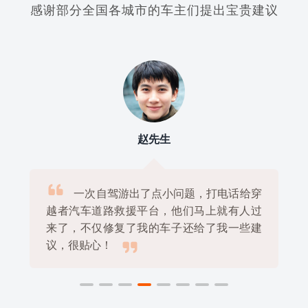
感谢部分全国各城市的车主们提出宝贵建议
赵先生

一次自驾游出了点小问题，打电话给穿
越者汽车道路救援平台，他们马上就有人过
来了，不仅修复了我的车子还给了我一些建

议，很贴心！