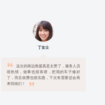
丁女士

这次的路边救援真是太赞了，服务人员
很热情，做事也很靠谱，把我的车子修好
了，而且收费也很实惠，下次有需要还会再

来找他们！