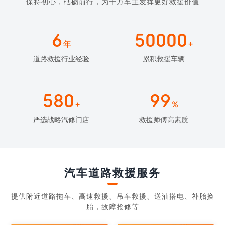
保持初心，砥砺前行，为千万车主发挥更好救援价值
6
50000
年
+
道路救援行业经验
累积救援车辆
580
99
+
%
严选战略汽修门店
救援师傅高素质
汽车道路救援服务
提供附近道路拖车、高速救援、吊车救援、送油搭电、补胎换
胎，故障抢修等