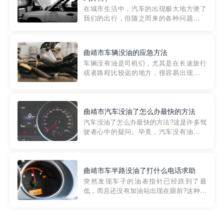
部门制定的。起步价通...
在城市生活中，汽车的出现极大地方便了
我们的出行，但随之而来的各种问题也让
人头痛不已。尤其是在繁忙的都市环境
中，地库停车成了一道难题。有时候，车
辆突然发生故障，或是不慎被困，在这种
曲靖市车辆没油的应急方法
紧急情况下，我们需要一种高效可靠的救
车辆没有油是司机们，尤其是在长途旅行
援方式。而这时，地库救援专...
或者路程比较远的地方，很容易出现这种
状况。面对这样的情况，该怎么办呢?今天
小编给大家介绍一种应急方法——穿越者
道路救援微信小程序，可以帮您预约附近
的送油师傅，解决没油的紧急情况。 首
曲靖市汽车没油了怎么办最快的方法
先，让我们来了解一下穿...
汽车没油了怎么办最快的方法?这是许多驾
驶者心中的疑问。毕竟，汽车没有油就无
法行驶，而且出现在偏远地区或夜晚更是
一件令人头痛的事情。幸运的是，现在有
一种新的解决方案——穿越者小程序。 穿
越者小程序是一款专门解决汽车没油问题
曲靖市车半路没油了打什么电话求助
的在线服务平台。通过...
突然发现车子的油表指针已经跌到了最
低，而且还没有加油站出现在眼前?这种情
况下你该怎么办呢?这时候最好的方法就是
及时寻求帮助。如果你遇到这种情况，你
需要拨打什么电话求助呢?其实，你可以拨