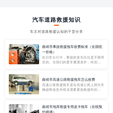
汽车道路救援知识
车主对道路救援认知的干货分享
曲靖市事故救援拖车收费标准（全国统
一价格）
在日常出行中，事故的发生往往是不期而
至的。当我们的爱车遭遇意外，特别是在
市区内，救援拖车的服务就显得尤为重
要。然而，许多车主在选择拖车服务时，
对收费标准并不十分了解。穿越者救援详
曲靖市高速公路救援拖车怎么收费
细解析一下市区事故救援拖车的收费标
高速公路救援拖车是在高速公路上因为车
准，以及在选用拖车服务时应注...
辆故障或意外情况需要紧急救援时的必备
工具。然而，对于许多司机来说，拖车的
收费一直是一个困扰。那么，高速公路救
援拖车究竟怎么收费呢? 一般来说，高速公
曲靖市地库救援专用皮卡拖车（在线预
路救援拖车的收费标准是由当地交通管理
约师傅）