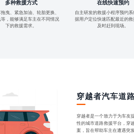
多种救援方式
在线快速预约
车拖曳、紧急加油、轮胎更换、
自主研发的救援小程序预约系
电等，能够满足车主在不同情况
据用户定位快速匹配最近的救
下的救援需求。
及时赶到现场。
穿越者汽车道
穿越者是一个致力于为车友
性的城市道路救援平台，穿
案，旨在帮助车主在遭遇突