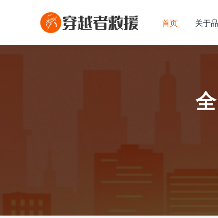
首页
关于
全