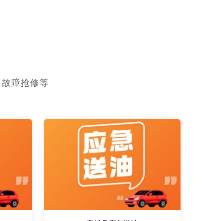
，故障抢修等