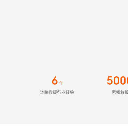
6
500
年
道路救援行业经验
累积救