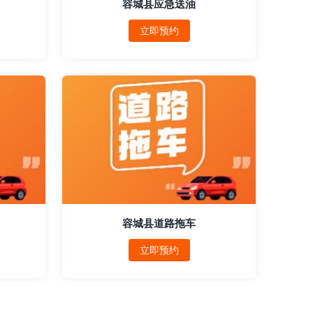
容城县应急送油
立即预约
容城县道路拖车
立即预约