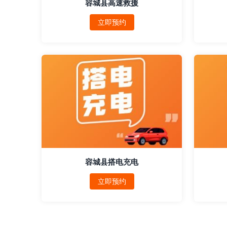
容城县高速救援
立即预约
容城县搭电充电
立即预约