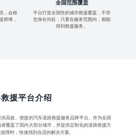
全国范围覆盖
统，会根
平台打造全国性的城市救援覆盖，不管
援师傅，
您身在何处，只要在服务范围内，都能
得到救援服务。
路救援平台介绍
提供高效、便捷的汽车道路救援服务品牌平台。作为全国
越者覆盖了国内大部分城市，并提供定制化的道路救援方
发故障时，快速找到合适的解决方案。