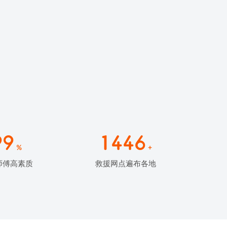
99
1446
%
+
师傅高素质
救援网点遍布各地