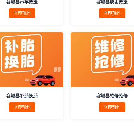
容城县吊车救援
容城县脱困救援
立即预约
立即预约
容城县补胎换胎
容城县维修抢修
立即预约
立即预约