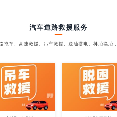
汽车道路救援服务
路拖车、高速救援、吊车救援、送油搭电、补胎换胎