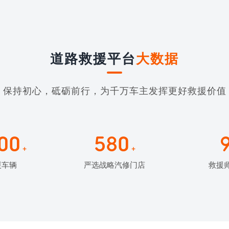
道路救援平台
大数据
保持初心，砥砺前行，为千万车主发挥更好救援价值
00
580
+
+
援车辆
严选战略汽修门店
救援