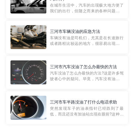
部门制定的。起步价通...
在城市生活中，汽车的出现极大地方便了
我们的出行，但随之而来的各种问题也让
人头痛不已。尤其是在繁忙的都市环境
中，地库停车成了一道难题。有时候，车
辆突然发生故障，或是不慎被困，在这种
三河市车辆没油的应急方法
紧急情况下，我们需要一种高效可靠的救
车辆没有油是司机们，尤其是在长途旅行
援方式。而这时，地库救援专...
或者路程比较远的地方，很容易出现这种
状况。面对这样的情况，该怎么办呢?今天
小编给大家介绍一种应急方法——穿越者
道路救援微信小程序，可以帮您预约附近
的送油师傅，解决没油的紧急情况。 首
三河市汽车没油了怎么办最快的方法
先，让我们来了解一下穿...
汽车没油了怎么办最快的方法?这是许多驾
驶者心中的疑问。毕竟，汽车没有油就无
法行驶，而且出现在偏远地区或夜晚更是
一件令人头痛的事情。幸运的是，现在有
一种新的解决方案——穿越者小程序。 穿
越者小程序是一款专门解决汽车没油问题
三河市车半路没油了打什么电话求助
的在线服务平台。通过...
突然发现车子的油表指针已经跌到了最
低，而且还没有加油站出现在眼前?这种情
况下你该怎么办呢?这时候最好的方法就是
及时寻求帮助。如果你遇到这种情况，你
需要拨打什么电话求助呢?其实，你可以拨