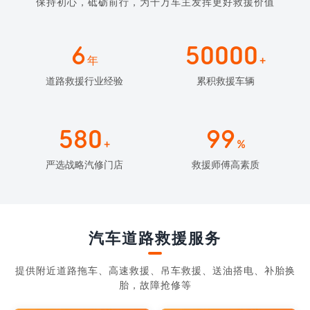
保持初心，砥砺前行，为千万车主发挥更好救援价值
6
50000
年
+
道路救援行业经验
累积救援车辆
580
99
+
%
严选战略汽修门店
救援师傅高素质
汽车道路救援服务
提供附近道路拖车、高速救援、吊车救援、送油搭电、补胎换
胎，故障抢修等