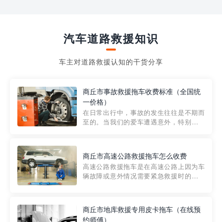
汽车道路救援知识
车主对道路救援认知的干货分享
商丘市事故救援拖车收费标准（全国统
一价格）
在日常出行中，事故的发生往往是不期而
至的。当我们的爱车遭遇意外，特别是在
市区内，救援拖车的服务就显得尤为重
要。然而，许多车主在选择拖车服务时，
对收费标准并不十分了解。穿越者救援详
商丘市高速公路救援拖车怎么收费
细解析一下市区事故救援拖车的收费标
高速公路救援拖车是在高速公路上因为车
准，以及在选用拖车服务时应注...
辆故障或意外情况需要紧急救援时的必备
工具。然而，对于许多司机来说，拖车的
收费一直是一个困扰。那么，高速公路救
援拖车究竟怎么收费呢? 一般来说，高速公
商丘市地库救援专用皮卡拖车（在线预
路救援拖车的收费标准是由当地交通管理
约师傅）