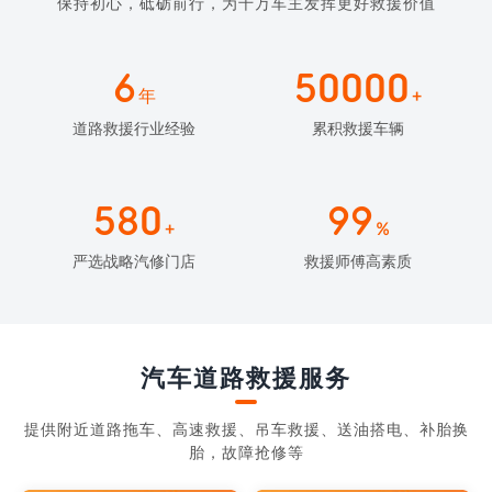
保持初心，砥砺前行，为千万车主发挥更好救援价值
6
50000
年
+
道路救援行业经验
累积救援车辆
580
99
+
%
严选战略汽修门店
救援师傅高素质
汽车道路救援服务
提供附近道路拖车、高速救援、吊车救援、送油搭电、补胎换
胎，故障抢修等