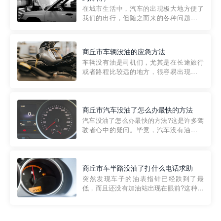
部门制定的。起步价通...
在城市生活中，汽车的出现极大地方便了
我们的出行，但随之而来的各种问题也让
人头痛不已。尤其是在繁忙的都市环境
中，地库停车成了一道难题。有时候，车
辆突然发生故障，或是不慎被困，在这种
商丘市车辆没油的应急方法
紧急情况下，我们需要一种高效可靠的救
车辆没有油是司机们，尤其是在长途旅行
援方式。而这时，地库救援专...
或者路程比较远的地方，很容易出现这种
状况。面对这样的情况，该怎么办呢?今天
小编给大家介绍一种应急方法——穿越者
道路救援微信小程序，可以帮您预约附近
的送油师傅，解决没油的紧急情况。 首
商丘市汽车没油了怎么办最快的方法
先，让我们来了解一下穿...
汽车没油了怎么办最快的方法?这是许多驾
驶者心中的疑问。毕竟，汽车没有油就无
法行驶，而且出现在偏远地区或夜晚更是
一件令人头痛的事情。幸运的是，现在有
一种新的解决方案——穿越者小程序。 穿
越者小程序是一款专门解决汽车没油问题
商丘市车半路没油了打什么电话求助
的在线服务平台。通过...
突然发现车子的油表指针已经跌到了最
低，而且还没有加油站出现在眼前?这种情
况下你该怎么办呢?这时候最好的方法就是
及时寻求帮助。如果你遇到这种情况，你
需要拨打什么电话求助呢?其实，你可以拨