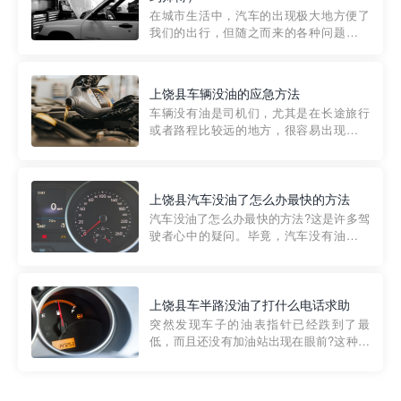
部门制定的。起步价通...
在城市生活中，汽车的出现极大地方便了
我们的出行，但随之而来的各种问题也让
人头痛不已。尤其是在繁忙的都市环境
中，地库停车成了一道难题。有时候，车
辆突然发生故障，或是不慎被困，在这种
上饶县车辆没油的应急方法
紧急情况下，我们需要一种高效可靠的救
车辆没有油是司机们，尤其是在长途旅行
援方式。而这时，地库救援专...
或者路程比较远的地方，很容易出现这种
状况。面对这样的情况，该怎么办呢?今天
小编给大家介绍一种应急方法——穿越者
道路救援微信小程序，可以帮您预约附近
的送油师傅，解决没油的紧急情况。 首
上饶县汽车没油了怎么办最快的方法
先，让我们来了解一下穿...
汽车没油了怎么办最快的方法?这是许多驾
驶者心中的疑问。毕竟，汽车没有油就无
法行驶，而且出现在偏远地区或夜晚更是
一件令人头痛的事情。幸运的是，现在有
一种新的解决方案——穿越者小程序。 穿
越者小程序是一款专门解决汽车没油问题
上饶县车半路没油了打什么电话求助
的在线服务平台。通过...
突然发现车子的油表指针已经跌到了最
低，而且还没有加油站出现在眼前?这种情
况下你该怎么办呢?这时候最好的方法就是
及时寻求帮助。如果你遇到这种情况，你
需要拨打什么电话求助呢?其实，你可以拨