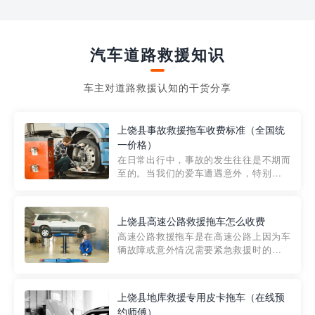
汽车道路救援知识
车主对道路救援认知的干货分享
上饶县事故救援拖车收费标准（全国统
一价格）
在日常出行中，事故的发生往往是不期而
至的。当我们的爱车遭遇意外，特别是在
市区内，救援拖车的服务就显得尤为重
要。然而，许多车主在选择拖车服务时，
对收费标准并不十分了解。穿越者救援详
上饶县高速公路救援拖车怎么收费
细解析一下市区事故救援拖车的收费标
高速公路救援拖车是在高速公路上因为车
准，以及在选用拖车服务时应注...
辆故障或意外情况需要紧急救援时的必备
工具。然而，对于许多司机来说，拖车的
收费一直是一个困扰。那么，高速公路救
援拖车究竟怎么收费呢? 一般来说，高速公
上饶县地库救援专用皮卡拖车（在线预
路救援拖车的收费标准是由当地交通管理
约师傅）