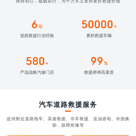
保持初心，砥砺前行，为千万车主发挥更好救援价值
6
50000
年
+
道路救援行业经验
累积救援车辆
580
99
+
%
严选战略汽修门店
救援师傅高素质
汽车道路救援服务
提供附近道路拖车、高速救援、吊车救援、送油搭电、补胎换
胎，故障抢修等