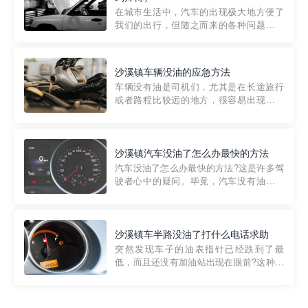
部门制定的。起步价通...
在城市生活中，汽车的出现极大地方便了
我们的出行，但随之而来的各种问题也让
人头痛不已。尤其是在繁忙的都市环境
中，地库停车成了一道难题。有时候，车
辆突然发生故障，或是不慎被困，在这种
沙溪镇车辆没油的应急方法
紧急情况下，我们需要一种高效可靠的救
车辆没有油是司机们，尤其是在长途旅行
援方式。而这时，地库救援专...
或者路程比较远的地方，很容易出现这种
状况。面对这样的情况，该怎么办呢?今天
小编给大家介绍一种应急方法——穿越者
道路救援微信小程序，可以帮您预约附近
的送油师傅，解决没油的紧急情况。 首
沙溪镇汽车没油了怎么办最快的方法
先，让我们来了解一下穿...
汽车没油了怎么办最快的方法?这是许多驾
驶者心中的疑问。毕竟，汽车没有油就无
法行驶，而且出现在偏远地区或夜晚更是
一件令人头痛的事情。幸运的是，现在有
一种新的解决方案——穿越者小程序。 穿
越者小程序是一款专门解决汽车没油问题
沙溪镇车半路没油了打什么电话求助
的在线服务平台。通过...
突然发现车子的油表指针已经跌到了最
低，而且还没有加油站出现在眼前?这种情
况下你该怎么办呢?这时候最好的方法就是
及时寻求帮助。如果你遇到这种情况，你
需要拨打什么电话求助呢?其实，你可以拨