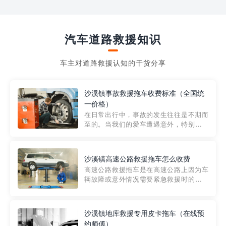
汽车道路救援知识
车主对道路救援认知的干货分享
沙溪镇事故救援拖车收费标准（全国统
一价格）
在日常出行中，事故的发生往往是不期而
至的。当我们的爱车遭遇意外，特别是在
市区内，救援拖车的服务就显得尤为重
要。然而，许多车主在选择拖车服务时，
对收费标准并不十分了解。穿越者救援详
沙溪镇高速公路救援拖车怎么收费
细解析一下市区事故救援拖车的收费标
高速公路救援拖车是在高速公路上因为车
准，以及在选用拖车服务时应注...
辆故障或意外情况需要紧急救援时的必备
工具。然而，对于许多司机来说，拖车的
收费一直是一个困扰。那么，高速公路救
援拖车究竟怎么收费呢? 一般来说，高速公
沙溪镇地库救援专用皮卡拖车（在线预
路救援拖车的收费标准是由当地交通管理
约师傅）