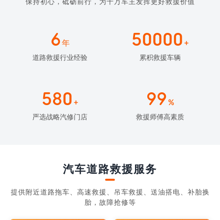
保持初心，砥砺前行，为千万车主发挥更好救援价值
6
50000
年
+
道路救援行业经验
累积救援车辆
580
99
+
%
严选战略汽修门店
救援师傅高素质
汽车道路救援服务
提供附近道路拖车、高速救援、吊车救援、送油搭电、补胎换
胎，故障抢修等