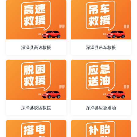
深泽县高速救援
深泽县吊车救援
深泽县脱困救援
深泽县应急送油