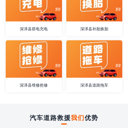
深泽县搭电充电
深泽县补胎换胎
深泽县维修抢修
深泽县道路拖车
汽车道路救援
我们
优势