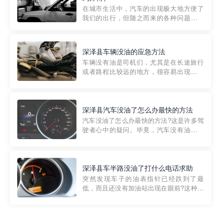
部门制定的。起步价通...
在城市生活中，汽车的出现极大地方便了
我们的出行，但随之而来的各种问题也让
人头痛不已。尤其是在繁忙的都市环境
中，地库停车成了一道难题。有时候，车
辆突然发生故障，或是不慎被困，在这种
深泽县车辆没油的应急方法
紧急情况下，我们需要一种高效可靠的救
车辆没有油是司机们，尤其是在长途旅行
援方式。而这时，地库救援专...
或者路程比较远的地方，很容易出现这种
状况。面对这样的情况，该怎么办呢?今天
小编给大家介绍一种应急方法——穿越者
道路救援微信小程序，可以帮您预约附近
的送油师傅，解决没油的紧急情况。 首
深泽县汽车没油了怎么办最快的方法
先，让我们来了解一下穿...
汽车没油了怎么办最快的方法?这是许多驾
驶者心中的疑问。毕竟，汽车没有油就无
法行驶，而且出现在偏远地区或夜晚更是
一件令人头痛的事情。幸运的是，现在有
一种新的解决方案——穿越者小程序。 穿
越者小程序是一款专门解决汽车没油问题
深泽县车半路没油了打什么电话求助
的在线服务平台。通过...
突然发现车子的油表指针已经跌到了最
低，而且还没有加油站出现在眼前?这种情
况下你该怎么办呢?这时候最好的方法就是
及时寻求帮助。如果你遇到这种情况，你
需要拨打什么电话求助呢?其实，你可以拨