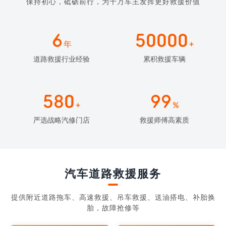
保持初心，砥砺前行，为千万车主发挥更好救援价值
6
50000
年
+
道路救援行业经验
累积救援车辆
580
99
+
%
严选战略汽修门店
救援师傅高素质
汽车道路救援服务
提供附近道路拖车、高速救援、吊车救援、送油搭电、补胎换
胎，故障抢修等