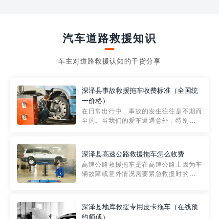
汽车道路救援知识
车主对道路救援认知的干货分享
深泽县事故救援拖车收费标准（全国统
一价格）
在日常出行中，事故的发生往往是不期而
至的。当我们的爱车遭遇意外，特别是在
市区内，救援拖车的服务就显得尤为重
要。然而，许多车主在选择拖车服务时，
对收费标准并不十分了解。穿越者救援详
深泽县高速公路救援拖车怎么收费
细解析一下市区事故救援拖车的收费标
高速公路救援拖车是在高速公路上因为车
准，以及在选用拖车服务时应注...
辆故障或意外情况需要紧急救援时的必备
工具。然而，对于许多司机来说，拖车的
收费一直是一个困扰。那么，高速公路救
援拖车究竟怎么收费呢? 一般来说，高速公
深泽县地库救援专用皮卡拖车（在线预
路救援拖车的收费标准是由当地交通管理
约师傅）